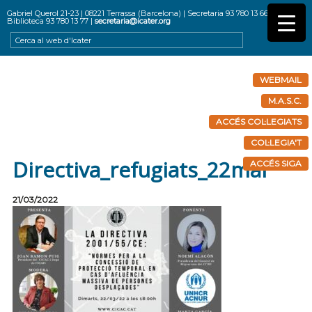
Gabriel Querol 21-23 | 08221 Terrassa (Barcelona) | Secretaria 93 780 13 66 |
Biblioteca 93 780 13 77 |
secretaria@icater.org
WEBMAIL
M.A.S.C.
ACCÉS COL·LEGIATS
COL·LEGIA'T
Directiva_refugiats_22mar
ACCÉS SIGA
21/03/2022