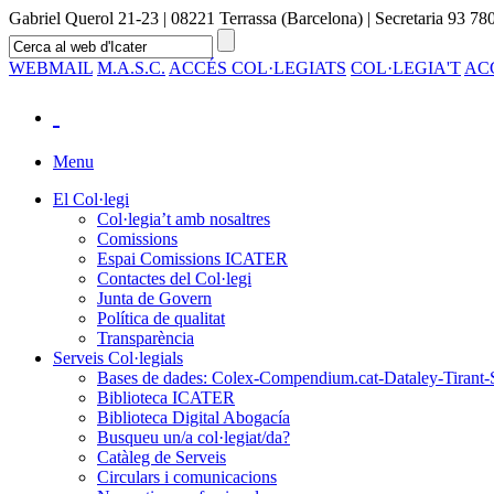
Gabriel Querol 21-23 | 08221 Terrassa (Barcelona) | Secretaria 93 780
WEBMAIL
M.A.S.C.
ACCÉS COL·LEGIATS
COL·LEGIA'T
AC
Menu
El Col·legi
Col·legia’t amb nosaltres
Comissions
Espai Comissions ICATER
Contactes del Col·legi
Junta de Govern
Política de qualitat
Transparència
Serveis Col·legials
Bases de dades: Colex-Compendium.cat-Dataley-Tirant-
Biblioteca ICATER
Biblioteca Digital Abogacía
Busqueu un/a col·legiat/da?
Catàleg de Serveis
Circulars i comunicacions