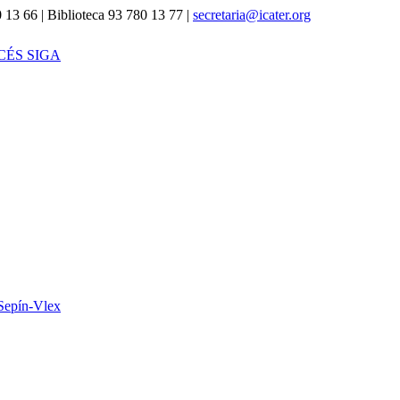
 13 66 | Biblioteca 93 780 13 77 |
secretaria@icater.org
CÉS SIGA
Sepín-Vlex