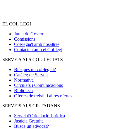
EL COL·LEGI
Junta de Govern
Comissions
Col·legia't amb nosaltres
Contacteu amb el Col·legi
SERVEIS ALS COL·LEGIATS
Busques un col·legiat?
Catàleg de Serveis
Normativa
Circulars i Comunicacions
Biblioteca
Ofertes de treball i altres ofertes
SERVEIS ALS CIUTADANS
Servei d'Orientació Jurídica
Justícia Gratuïta
Busca un advocat?