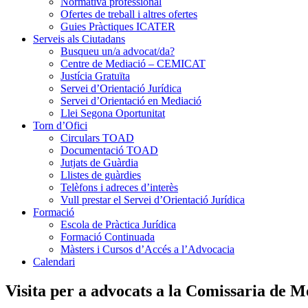
Normativa professional
Ofertes de treball i altres ofertes
Guies Pràctiques ICATER
Serveis als Ciutadans
Busqueu un/a advocat/da?
Centre de Mediació – CEMICAT
Justícia Gratuïta
Servei d’Orientació Jurídica
Servei d’Orientació en Mediació
Llei Segona Oportunitat
Torn d’Ofici
Circulars TOAD
Documentació TOAD
Jutjats de Guàrdia
Llistes de guàrdies
Telèfons i adreces d’interès
Vull prestar el Servei d’Orientació Jurídica
Formació
Escola de Pràctica Jurídica
Formació Continuada
Màsters i Cursos d’Accés a l’Advocacia
Calendari
Visita per a advocats a la Comissaria de M