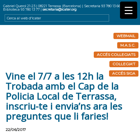
Gabriel Querol 21-23 | 08221 Terrassa (Barcelona) | Secretaria 93 780 13 66 |
Biblioteca 93 780 13 77 |
secretaria@icater.org
WEBMAIL
M.A.S.C.
ACCÉS COL·LEGIATS
COL·LEGIA'T
Vine el 7/7 a les 12h la
ACCÉS SIGA
Trobada amb el Cap de la
Policia Local de Terrassa,
inscriu-te i envia’ns ara les
preguntes que li faries!
22/06/2017