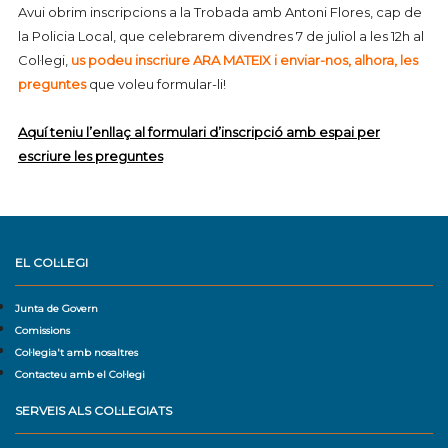
Avui obrim inscripcions a la Trobada amb Antoni Flores, cap de
la Policia Local, que celebrarem divendres 7 de juliol a les 12h al
Col·legi,
us podeu inscriure ARA MATEIX i enviar-nos, alhora, les
preguntes
que voleu formular-li!
Aquí teniu l’enllaç al formulari d’inscripció amb espai per
escriure les preguntes
EL COL·LEGI
Junta de Govern
Comissions
Col·legia't amb nosaltres
Contacteu amb el Col·legi
SERVEIS ALS COL·LEGIATS