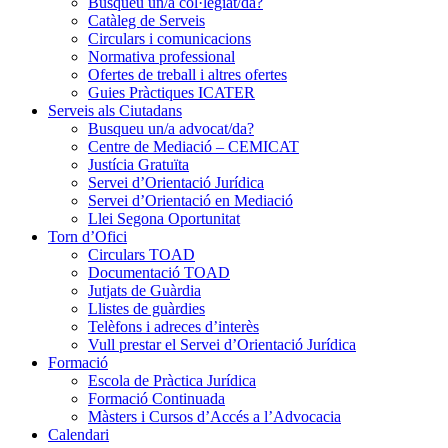
Busqueu un/a col·legiat/da?
Catàleg de Serveis
Circulars i comunicacions
Normativa professional
Ofertes de treball i altres ofertes
Guies Pràctiques ICATER
Serveis als Ciutadans
Busqueu un/a advocat/da?
Centre de Mediació – CEMICAT
Justícia Gratuïta
Servei d’Orientació Jurídica
Servei d’Orientació en Mediació
Llei Segona Oportunitat
Torn d’Ofici
Circulars TOAD
Documentació TOAD
Jutjats de Guàrdia
Llistes de guàrdies
Telèfons i adreces d’interès
Vull prestar el Servei d’Orientació Jurídica
Formació
Escola de Pràctica Jurídica
Formació Continuada
Màsters i Cursos d’Accés a l’Advocacia
Calendari