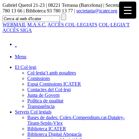
Gabriel Querol 21-23 | 08221 Terrassa (Barcelona) | Secretaria 93
780 13 66 | Biblioteca 93 780 13 77 |
secretaria@icater.org
WEBMAIL
M.A.S.C.
ACCÉS COL·LEGIATS
COL·LEGIA'T
ACCÉS SIGA
Menu
El Col·legi
Col·legia’t amb nosaltres
Comissions
Espai Comissions ICATER
Contactes del Col·legi
Junta de Govern
Política de qualitat
Transparència
Serveis Col·legials
Bases de dades: Colex-Compendium.cat-Dataley-
Tirant-Sepín-Vlex
Biblioteca ICATER
Biblioteca Digital Abogacía