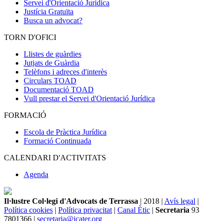
Servei d'Orientació Jurídica
Justícia Gratuïta
Busca un advocat?
TORN D'OFICI
Llistes de guàrdies
Jutjats de Guàrdia
Telèfons i adreces d'interès
Circulars TOAD
Documentació TOAD
Vull prestar el Servei d'Orientació Jurídica
FORMACIÓ
Escola de Pràctica Jurídica
Formació Continuada
CALENDARI D'ACTIVITATS
Agenda
Il·lustre Col·legi d'Advocats de Terrassa
| 2018 |
Avís legal
|
Política cookies
|
Política privacitat
|
Canal Ètic
|
Secretaria
93
7801366 |
secretaria@icater.org