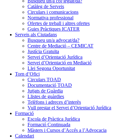
Busqueu un/a col·legiat/da?
Catàleg de Serveis
Circulars i comunicacions
Normativa professional
Ofertes de treball i altres ofertes
Guies Pràctiques ICATER
Serveis als Ciutadans
Busqueu un/a advocat/da?
Centre de Mediació – CEMICAT
Justícia Gratuïta
Servei d’Orientació Jurídica
Servei d’Orientació en Mediació
Llei Segona Oportunitat
Torn d’Ofici
Circulars TOAD
Documentació TOAD
Jutjats de Guàrdia
Llistes de guàrdies
Telèfons i adreces d’interès
Vull prestar el Servei d’Orientació Jurídica
Formació
Escola de Pràctica Jurídica
Formació Continuada
Màsters i Cursos d’Accés a l’Advocacia
Calendari