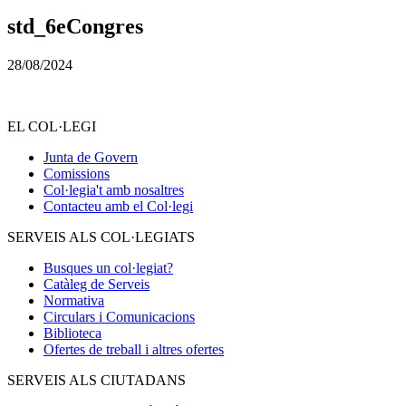
std_6eCongres
28/08/2024
EL COL·LEGI
Junta de Govern
Comissions
Col·legia't amb nosaltres
Contacteu amb el Col·legi
SERVEIS ALS COL·LEGIATS
Busques un col·legiat?
Catàleg de Serveis
Normativa
Circulars i Comunicacions
Biblioteca
Ofertes de treball i altres ofertes
SERVEIS ALS CIUTADANS