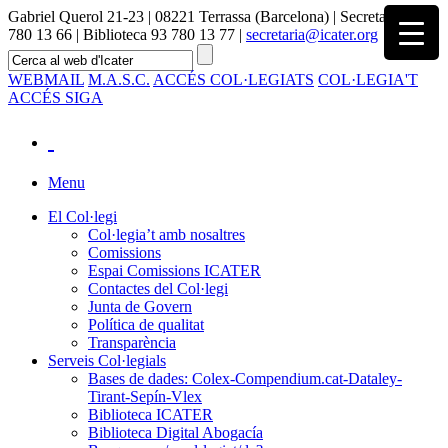
Gabriel Querol 21-23 | 08221 Terrassa (Barcelona) | Secretaria 93
780 13 66 | Biblioteca 93 780 13 77 |
secretaria@icater.org
WEBMAIL
M.A.S.C.
ACCÉS COL·LEGIATS
COL·LEGIA'T
ACCÉS SIGA
Menu
El Col·legi
Col·legia’t amb nosaltres
Comissions
Espai Comissions ICATER
Contactes del Col·legi
Junta de Govern
Política de qualitat
Transparència
Serveis Col·legials
Bases de dades: Colex-Compendium.cat-Dataley-
Tirant-Sepín-Vlex
Biblioteca ICATER
Biblioteca Digital Abogacía