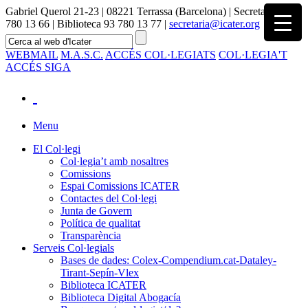
Gabriel Querol 21-23 | 08221 Terrassa (Barcelona) | Secretaria 93
780 13 66 | Biblioteca 93 780 13 77 |
secretaria@icater.org
WEBMAIL
M.A.S.C.
ACCÉS COL·LEGIATS
COL·LEGIA'T
ACCÉS SIGA
Menu
El Col·legi
Col·legia’t amb nosaltres
Comissions
Espai Comissions ICATER
Contactes del Col·legi
Junta de Govern
Política de qualitat
Transparència
Serveis Col·legials
Bases de dades: Colex-Compendium.cat-Dataley-
Tirant-Sepín-Vlex
Biblioteca ICATER
Biblioteca Digital Abogacía