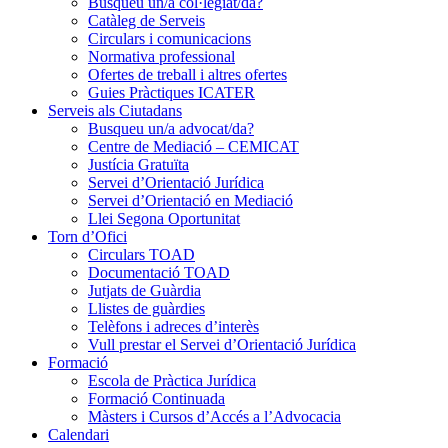
Busqueu un/a col·legiat/da?
Catàleg de Serveis
Circulars i comunicacions
Normativa professional
Ofertes de treball i altres ofertes
Guies Pràctiques ICATER
Serveis als Ciutadans
Busqueu un/a advocat/da?
Centre de Mediació – CEMICAT
Justícia Gratuïta
Servei d’Orientació Jurídica
Servei d’Orientació en Mediació
Llei Segona Oportunitat
Torn d’Ofici
Circulars TOAD
Documentació TOAD
Jutjats de Guàrdia
Llistes de guàrdies
Telèfons i adreces d’interès
Vull prestar el Servei d’Orientació Jurídica
Formació
Escola de Pràctica Jurídica
Formació Continuada
Màsters i Cursos d’Accés a l’Advocacia
Calendari