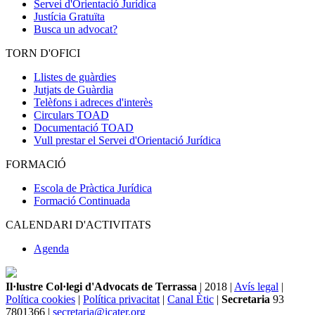
Servei d'Orientació Jurídica
Justícia Gratuïta
Busca un advocat?
TORN D'OFICI
Llistes de guàrdies
Jutjats de Guàrdia
Telèfons i adreces d'interès
Circulars TOAD
Documentació TOAD
Vull prestar el Servei d'Orientació Jurídica
FORMACIÓ
Escola de Pràctica Jurídica
Formació Continuada
CALENDARI D'ACTIVITATS
Agenda
Il·lustre Col·legi d'Advocats de Terrassa
| 2018 |
Avís legal
|
Política cookies
|
Política privacitat
|
Canal Ètic
|
Secretaria
93
7801366 |
secretaria@icater.org