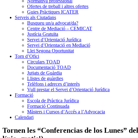
Normativa professional
Ofertes de treball i altres ofertes
Guies Pràctiques ICATER
Serveis als Ciutadans
Busqueu un/a advocat/da?
Centre de Mediació – CEMICAT
Justícia Gratuïta
Servei d’Orientació Jurídica
Servei d’Orientació en Mediació
Llei Segona Oportunitat
Torn d’Ofici
Circulars TOAD
Documentació TOAD
Jutjats de Guàrdia
Llistes de guàrdies
Telèfons i adreces d’interès
Vull prestar el Servei d’Orientació Jurídica
Formació
Escola de Pràctica Jurídica
Formació Continuada
Màsters i Cursos d’Accés a l’Advocacia
Calendari
Tornen les “Conferencias de los Lunes” de