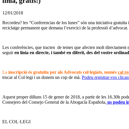
línia, gratis!)
12/01/2018
Recordeu? les “Conferencias de los lunes” són una iniciativa gratuïta 
reciclatge permanent que demana l’exercici de la professió d’advocat.
Les conferències, que tracten de temes que afecten molt directament el d
seguir
en línia en directe, i també en diferit, des del vostre ordina
La
inscripció és gratuïta per als Advocats col·legiats, només
cal re
trucar al Col·legi i us donem un cop de mà.
Podeu registrar-vos clican
–
Aquest proper dilluns 15 de gener de 2018, a partir de les 16.30h pod
Consejero del Consejo General de la Abogacía Española,
us podeu i
–
EL COL·LEGI