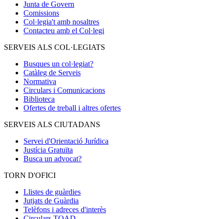
Junta de Govern
Comissions
Col·legia't amb nosaltres
Contacteu amb el Col·legi
SERVEIS ALS COL·LEGIATS
Busques un col·legiat?
Catàleg de Serveis
Normativa
Circulars i Comunicacions
Biblioteca
Ofertes de treball i altres ofertes
SERVEIS ALS CIUTADANS
Servei d'Orientació Jurídica
Justícia Gratuïta
Busca un advocat?
TORN D'OFICI
Llistes de guàrdies
Jutjats de Guàrdia
Telèfons i adreces d'interès
Circulars TOAD