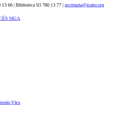
 13 66 | Biblioteca 93 780 13 77 |
secretaria@icater.org
CÉS SIGA
Sepín-Vlex