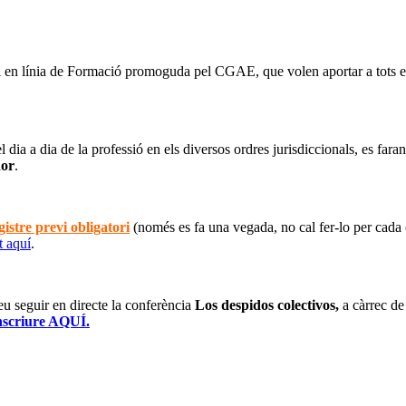
i en línia de Formació promoguda pel CGAE, que volen aportar a tots els
ia a dia de la professió en els diversos ordres jurisdiccionals, es faran
dor
.
gistre previ obligatori
(només es fa una vegada, no cal fer-lo per cada 
t aquí
.
eu seguir en directe la conferència
Los despidos colectivos,
a càrrec d
nscriure AQUÍ
.