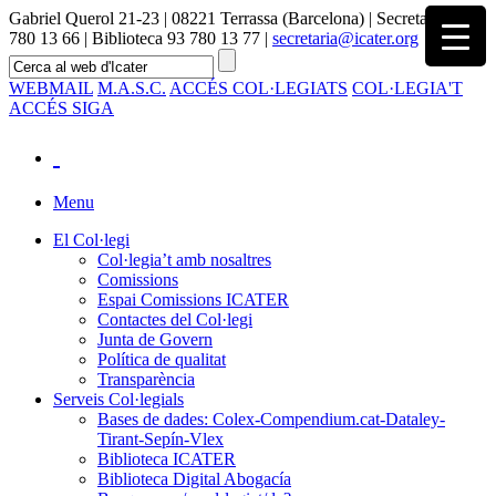
Gabriel Querol 21-23 | 08221 Terrassa (Barcelona) | Secretaria 93
780 13 66 | Biblioteca 93 780 13 77 |
secretaria@icater.org
WEBMAIL
M.A.S.C.
ACCÉS COL·LEGIATS
COL·LEGIA'T
ACCÉS SIGA
Menu
El Col·legi
Col·legia’t amb nosaltres
Comissions
Espai Comissions ICATER
Contactes del Col·legi
Junta de Govern
Política de qualitat
Transparència
Serveis Col·legials
Bases de dades: Colex-Compendium.cat-Dataley-
Tirant-Sepín-Vlex
Biblioteca ICATER
Biblioteca Digital Abogacía