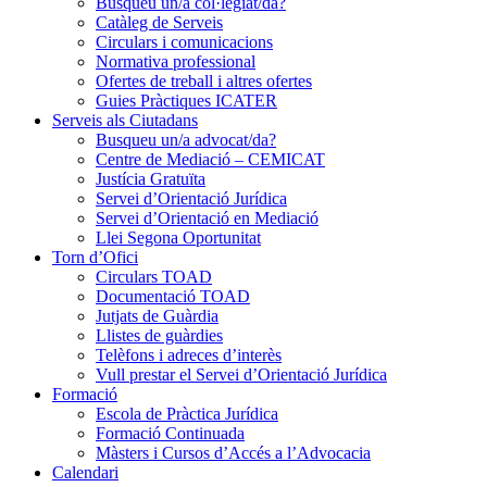
Busqueu un/a col·legiat/da?
Catàleg de Serveis
Circulars i comunicacions
Normativa professional
Ofertes de treball i altres ofertes
Guies Pràctiques ICATER
Serveis als Ciutadans
Busqueu un/a advocat/da?
Centre de Mediació – CEMICAT
Justícia Gratuïta
Servei d’Orientació Jurídica
Servei d’Orientació en Mediació
Llei Segona Oportunitat
Torn d’Ofici
Circulars TOAD
Documentació TOAD
Jutjats de Guàrdia
Llistes de guàrdies
Telèfons i adreces d’interès
Vull prestar el Servei d’Orientació Jurídica
Formació
Escola de Pràctica Jurídica
Formació Continuada
Màsters i Cursos d’Accés a l’Advocacia
Calendari