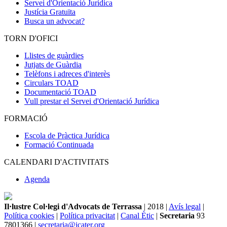
Servei d'Orientació Jurídica
Justícia Gratuïta
Busca un advocat?
TORN D'OFICI
Llistes de guàrdies
Jutjats de Guàrdia
Telèfons i adreces d'interès
Circulars TOAD
Documentació TOAD
Vull prestar el Servei d'Orientació Jurídica
FORMACIÓ
Escola de Pràctica Jurídica
Formació Continuada
CALENDARI D'ACTIVITATS
Agenda
Il·lustre Col·legi d'Advocats de Terrassa
| 2018 |
Avís legal
|
Política cookies
|
Política privacitat
|
Canal Ètic
|
Secretaria
93
7801366 |
secretaria@icater.org