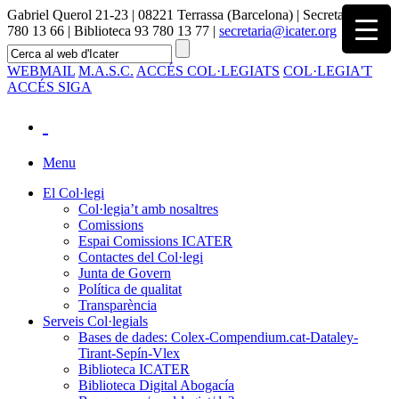
Gabriel Querol 21-23 | 08221 Terrassa (Barcelona) | Secretaria 93
780 13 66 | Biblioteca 93 780 13 77 |
secretaria@icater.org
WEBMAIL
M.A.S.C.
ACCÉS COL·LEGIATS
COL·LEGIA'T
ACCÉS SIGA
Menu
El Col·legi
Col·legia’t amb nosaltres
Comissions
Espai Comissions ICATER
Contactes del Col·legi
Junta de Govern
Política de qualitat
Transparència
Serveis Col·legials
Bases de dades: Colex-Compendium.cat-Dataley-
Tirant-Sepín-Vlex
Biblioteca ICATER
Biblioteca Digital Abogacía