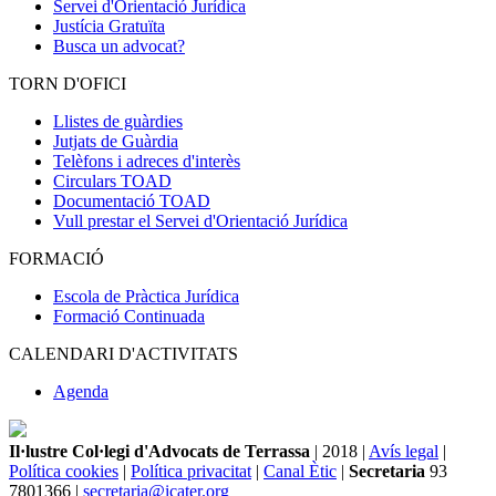
Servei d'Orientació Jurídica
Justícia Gratuïta
Busca un advocat?
TORN D'OFICI
Llistes de guàrdies
Jutjats de Guàrdia
Telèfons i adreces d'interès
Circulars TOAD
Documentació TOAD
Vull prestar el Servei d'Orientació Jurídica
FORMACIÓ
Escola de Pràctica Jurídica
Formació Continuada
CALENDARI D'ACTIVITATS
Agenda
Il·lustre Col·legi d'Advocats de Terrassa
| 2018 |
Avís legal
|
Política cookies
|
Política privacitat
|
Canal Ètic
|
Secretaria
93
7801366 |
secretaria@icater.org