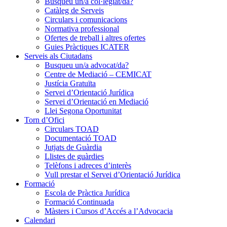
Busqueu un/a col·legiat/da?
Catàleg de Serveis
Circulars i comunicacions
Normativa professional
Ofertes de treball i altres ofertes
Guies Pràctiques ICATER
Serveis als Ciutadans
Busqueu un/a advocat/da?
Centre de Mediació – CEMICAT
Justícia Gratuïta
Servei d’Orientació Jurídica
Servei d’Orientació en Mediació
Llei Segona Oportunitat
Torn d’Ofici
Circulars TOAD
Documentació TOAD
Jutjats de Guàrdia
Llistes de guàrdies
Telèfons i adreces d’interès
Vull prestar el Servei d’Orientació Jurídica
Formació
Escola de Pràctica Jurídica
Formació Continuada
Màsters i Cursos d’Accés a l’Advocacia
Calendari