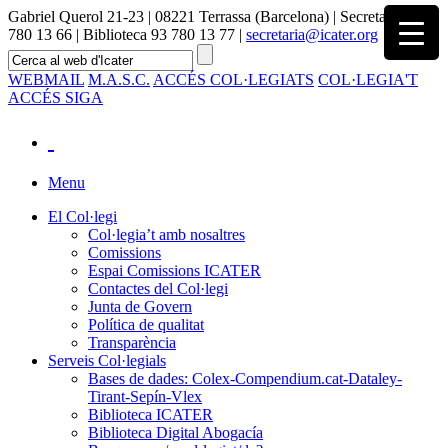
Gabriel Querol 21-23 | 08221 Terrassa (Barcelona) | Secretaria 93
780 13 66 | Biblioteca 93 780 13 77 |
secretaria@icater.org
WEBMAIL
M.A.S.C.
ACCÉS COL·LEGIATS
COL·LEGIA'T
ACCÉS SIGA
Menu
El Col·legi
Col·legia’t amb nosaltres
Comissions
Espai Comissions ICATER
Contactes del Col·legi
Junta de Govern
Política de qualitat
Transparència
Serveis Col·legials
Bases de dades: Colex-Compendium.cat-Dataley-
Tirant-Sepín-Vlex
Biblioteca ICATER
Biblioteca Digital Abogacía