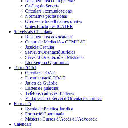
Busqueu un/a col·legiat/da?
Catàleg de Serveis
Circulars i comunicacions
Normativa professional
Ofertes de treball i altres ofertes
Guies Pràctiques ICATER
Serveis als Ciutadans
Busqueu un/a advocat/da?
Centre de Mediació – CEMICAT
Justícia Gratuïta
Servei d’Orientació Jurídica
Servei d’Orientació en Mediació
Llei Segona Oportunitat
Torn d’Ofici
Circulars TOAD
Documentació TOAD
Jutjats de Guàrdia
Llistes de guàrdies
Telèfons i adreces d’interès
Vull prestar el Servei d’Orientació Jurídica
Formació
Escola de Pràctica Jurídica
Formació Continuada
Màsters i Cursos d’Accés a l’Advocacia
Calendari