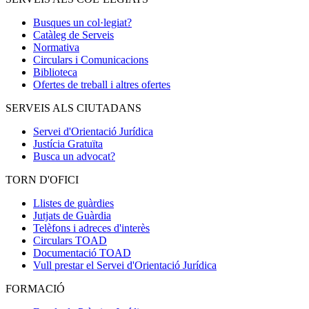
Busques un col·legiat?
Catàleg de Serveis
Normativa
Circulars i Comunicacions
Biblioteca
Ofertes de treball i altres ofertes
SERVEIS ALS CIUTADANS
Servei d'Orientació Jurídica
Justícia Gratuïta
Busca un advocat?
TORN D'OFICI
Llistes de guàrdies
Jutjats de Guàrdia
Telèfons i adreces d'interès
Circulars TOAD
Documentació TOAD
Vull prestar el Servei d'Orientació Jurídica
FORMACIÓ