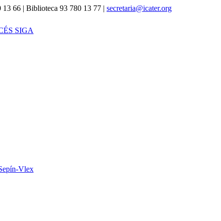
 13 66 | Biblioteca 93 780 13 77 |
secretaria@icater.org
CÉS SIGA
Sepín-Vlex