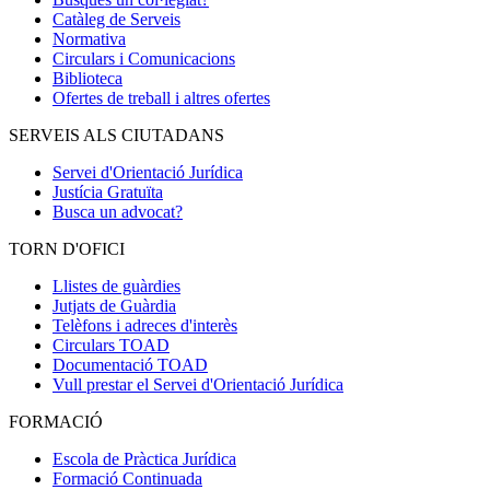
Catàleg de Serveis
Normativa
Circulars i Comunicacions
Biblioteca
Ofertes de treball i altres ofertes
SERVEIS ALS CIUTADANS
Servei d'Orientació Jurídica
Justícia Gratuïta
Busca un advocat?
TORN D'OFICI
Llistes de guàrdies
Jutjats de Guàrdia
Telèfons i adreces d'interès
Circulars TOAD
Documentació TOAD
Vull prestar el Servei d'Orientació Jurídica
FORMACIÓ
Escola de Pràctica Jurídica
Formació Continuada