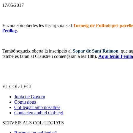
17/05/2017
Encara són obertes les inscripcions al
Torneig de Futbolí per parelles
l’enllaç.
També segueix oberta la inscripció al
Sopar de Sant Raimon
, que a
també es faran al Claustre i començaran a les 18h).
Aquí teniu l’enll
EL COL·LEGI
Junta de Govern
Comissions
Col·legia't amb nosaltres
Contacteu amb el Col·legi
SERVEIS ALS COL·LEGIATS
Busques un col·legiat?