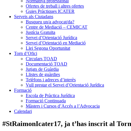
Normativa professional
Ofertes de treball i altres ofertes
Guies Pràctiques ICATER
Serveis als Ciutadans
Busqueu un/a advocat/da?
Centre de Mediació – CEMICAT
Justícia Gratuïta
Servei d’Orientació Jurídica
Servei d’Orientació en Mediació
Llei Segona Oportunitat
Torn d’Ofici
Circulars TOAD
Documentació TOAD
Jutjats de Guàrdia
Llistes de guàrdies
Telèfons i adreces d’interès
Vull prestar el Servei d’Orientació Jurídica
Formació
Escola de Pràctica Jurídica
Formació Continuada
Màsters i Cursos d’Accés a l’Advocacia
Calendari
#StRaimonIcater17, ja t’has inscrit al Torn