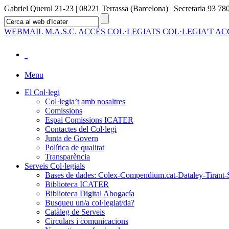
Gabriel Querol 21-23 | 08221 Terrassa (Barcelona) | Secretaria 93 780
WEBMAIL
M.A.S.C.
ACCÉS COL·LEGIATS
COL·LEGIA'T
AC
Menu
El Col·legi
Col·legia’t amb nosaltres
Comissions
Espai Comissions ICATER
Contactes del Col·legi
Junta de Govern
Política de qualitat
Transparència
Serveis Col·legials
Bases de dades: Colex-Compendium.cat-Dataley-Tirant-
Biblioteca ICATER
Biblioteca Digital Abogacía
Busqueu un/a col·legiat/da?
Catàleg de Serveis
Circulars i comunicacions