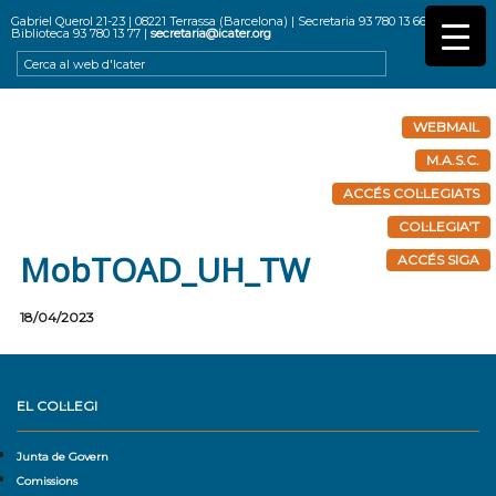
Gabriel Querol 21-23 | 08221 Terrassa (Barcelona) | Secretaria 93 780 13 66 |
Biblioteca 93 780 13 77 |
secretaria@icater.org
WEBMAIL
M.A.S.C.
ACCÉS COL·LEGIATS
COL·LEGIA'T
MobTOAD_UH_TW
ACCÉS SIGA
18/04/2023
EL COL·LEGI
Junta de Govern
Comissions