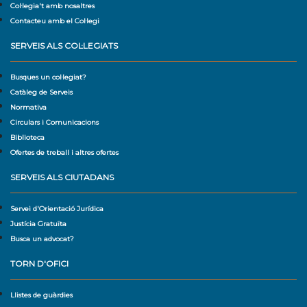
Col·legia't amb nosaltres
Contacteu amb el Col·legi
SERVEIS ALS COL·LEGIATS
Busques un col·legiat?
Catàleg de Serveis
Normativa
Circulars i Comunicacions
Biblioteca
Ofertes de treball i altres ofertes
SERVEIS ALS CIUTADANS
Servei d'Orientació Jurídica
Justícia Gratuïta
Busca un advocat?
TORN D'OFICI
Llistes de guàrdies