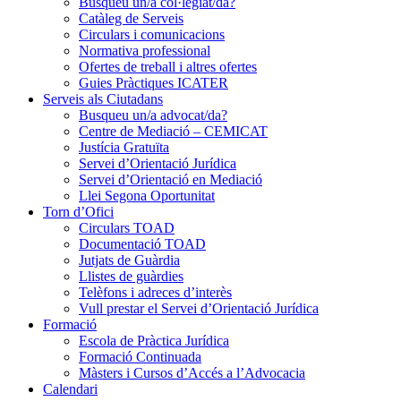
Busqueu un/a col·legiat/da?
Catàleg de Serveis
Circulars i comunicacions
Normativa professional
Ofertes de treball i altres ofertes
Guies Pràctiques ICATER
Serveis als Ciutadans
Busqueu un/a advocat/da?
Centre de Mediació – CEMICAT
Justícia Gratuïta
Servei d’Orientació Jurídica
Servei d’Orientació en Mediació
Llei Segona Oportunitat
Torn d’Ofici
Circulars TOAD
Documentació TOAD
Jutjats de Guàrdia
Llistes de guàrdies
Telèfons i adreces d’interès
Vull prestar el Servei d’Orientació Jurídica
Formació
Escola de Pràctica Jurídica
Formació Continuada
Màsters i Cursos d’Accés a l’Advocacia
Calendari