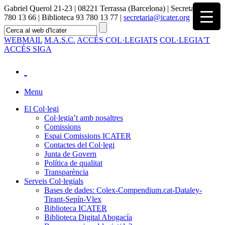
Gabriel Querol 21-23 | 08221 Terrassa (Barcelona) | Secretaria 93
780 13 66 | Biblioteca 93 780 13 77 |
secretaria@icater.org
WEBMAIL
M.A.S.C.
ACCÉS COL·LEGIATS
COL·LEGIA'T
ACCÉS SIGA
Menu
El Col·legi
Col·legia’t amb nosaltres
Comissions
Espai Comissions ICATER
Contactes del Col·legi
Junta de Govern
Política de qualitat
Transparència
Serveis Col·legials
Bases de dades: Colex-Compendium.cat-Dataley-
Tirant-Sepín-Vlex
Biblioteca ICATER
Biblioteca Digital Abogacía