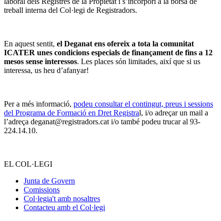
laboral dels Registres de la Propietat i s’incorpori a la borsa de
treball interna del Col·legi de Registradors.
En aquest sentit,
el Deganat ens ofereix a tota la comunitat
ICATER unes condicions especials de finançament de fins a 12
mesos sense interessos
. Les places són limitades, així que si us
interessa, us heu d’afanyar!
Per a més informació,
podeu consultar el contingut, preus i sessions
del Programa de Formació en Dret Registra
l, i/o adreçar un mail a
l’adreça deganat@registradors.cat i/o també podeu trucar al 93-
224.14.10.
EL COL·LEGI
Junta de Govern
Comissions
Col·legia't amb nosaltres
Contacteu amb el Col·legi