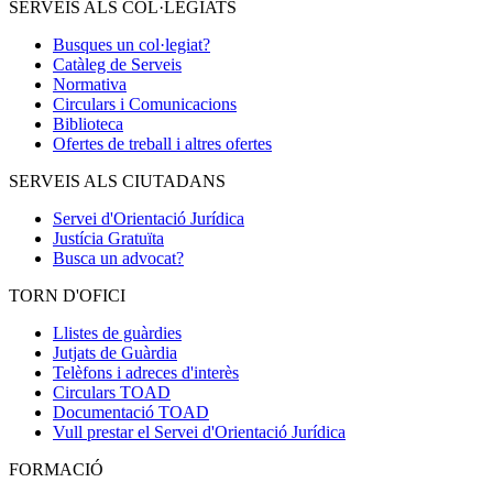
SERVEIS ALS COL·LEGIATS
Busques un col·legiat?
Catàleg de Serveis
Normativa
Circulars i Comunicacions
Biblioteca
Ofertes de treball i altres ofertes
SERVEIS ALS CIUTADANS
Servei d'Orientació Jurídica
Justícia Gratuïta
Busca un advocat?
TORN D'OFICI
Llistes de guàrdies
Jutjats de Guàrdia
Telèfons i adreces d'interès
Circulars TOAD
Documentació TOAD
Vull prestar el Servei d'Orientació Jurídica
FORMACIÓ