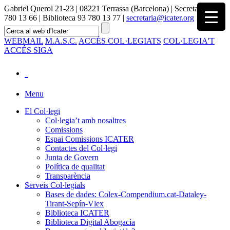
Gabriel Querol 21-23 | 08221 Terrassa (Barcelona) | Secretaria 93
780 13 66 | Biblioteca 93 780 13 77 |
secretaria@icater.org
WEBMAIL
M.A.S.C.
ACCÉS COL·LEGIATS
COL·LEGIA'T
ACCÉS SIGA
Menu
El Col·legi
Col·legia’t amb nosaltres
Comissions
Espai Comissions ICATER
Contactes del Col·legi
Junta de Govern
Política de qualitat
Transparència
Serveis Col·legials
Bases de dades: Colex-Compendium.cat-Dataley-
Tirant-Sepín-Vlex
Biblioteca ICATER
Biblioteca Digital Abogacía