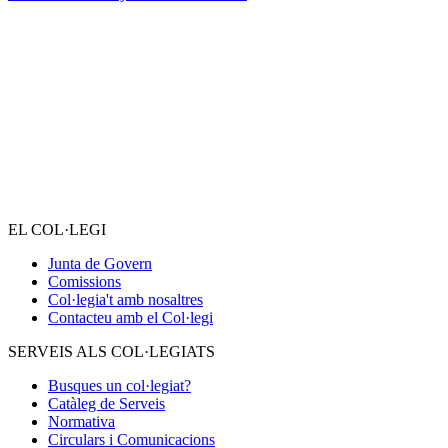
EL COL·LEGI
Junta de Govern
Comissions
Col·legia't amb nosaltres
Contacteu amb el Col·legi
SERVEIS ALS COL·LEGIATS
Busques un col·legiat?
Catàleg de Serveis
Normativa
Circulars i Comunicacions