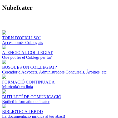
NubeIcater
TORN D'OFICI I SOJ
Accès només Col.legiats
ATENCIÓ AL COL.LEGIAT
Què pot fer el Col.legi per tu?
BUSQUES UN COL.LEGIAT?
Cercador d'Advocats, Administradors Concursals, Àrbitres, etc.
FORMACIÓ CONTINUADA
Matricula't en línia
BUTLLETÍ DE COMUNICACIÓ
Butlletí informatiu de l'Icater
BIBLIOTECA I BBDD
La documentació jurídica al teu abast!