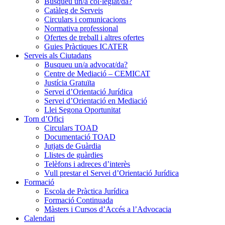
Busqueu un/a col·legiat/da?
Catàleg de Serveis
Circulars i comunicacions
Normativa professional
Ofertes de treball i altres ofertes
Guies Pràctiques ICATER
Serveis als Ciutadans
Busqueu un/a advocat/da?
Centre de Mediació – CEMICAT
Justícia Gratuïta
Servei d’Orientació Jurídica
Servei d’Orientació en Mediació
Llei Segona Oportunitat
Torn d’Ofici
Circulars TOAD
Documentació TOAD
Jutjats de Guàrdia
Llistes de guàrdies
Telèfons i adreces d’interès
Vull prestar el Servei d’Orientació Jurídica
Formació
Escola de Pràctica Jurídica
Formació Continuada
Màsters i Cursos d’Accés a l’Advocacia
Calendari