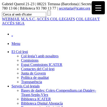
Gabriel Querol 21-23 | 08221 Terrassa (Barcelona) | Secretaria 93
780 13 66 | Biblioteca 93 780 13 77 |
secretaria@icater.org
WEBMAIL
M.A.S.C.
ACCÉS COL·LEGIATS
COL·LEGIA'T
ACCÉS SIGA
Menu
El Col·legi
Col·legia’t amb nosaltres
Comissions
Espai Comissions ICATER
Contactes del Col·legi
Junta de Govern
Política de qualitat
Transparència
Serveis Col·legials
Bases de dades: Colex-Compendium.cat-Dataley-
Tirant-Sepín-Vlex
Biblioteca ICATER
Biblioteca Digital Abogacía