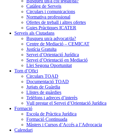
Busqueu un/a col·legiat/da?
Catàleg de Serveis
Circulars i comunicacions
Normativa professional
Ofertes de treball i altres ofertes
Guies Pràctiques ICATER
Serveis als Ciutadans
Busqueu un/a advocat/da?
Centre de Mediació – CEMICAT
Justícia Gratuïta
Servei d’Orientació Jurídica
Servei d’Orientació en Mediació
Llei Segona Oportunitat
Torn d’Ofici
Circulars TOAD
Documentació TOAD
Jutjats de Guàrdia
Llistes de guàrdies
Telèfons i adreces d’interès
Vull prestar el Servei d’Orientació Jurídica
Formació
Escola de Pràctica Jurídica
Formació Continuada
Màsters i Cursos d’Accés a l’Advocacia
Calendari