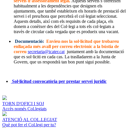
serveis d’assessorament legal
.
Aquests serveis s’ofereixen
habitualment a les dependències que designen els
ajuntaments, que també estableixen els horaris de prestació del
servei i el preu/hora que percebrà el col·legiat seleccionat.
Aquests detalls, així com els requisits de cada plaça, els
donem a conèixer des del Col·legi a tots els col·legiats a
travès de circular cada vegada que es produeix una vacant.
Documentació:
Envieu-nos la sol·licitud que trobareu
enllaçada més avall per correu electrònic a la bústia de
correu
secretaria@icater.cat
juntament amb la documentació
que es sol·liciti en cada cas. La traslladarem a la Junta de
Govern, que us respondrà tan bon punt sigui possible.
_______________________________________________
Sol·licitud convocatòria per prestar servei jurídic
TORN D'OFICI I SOJ
Accès només Col.legiats
ATENCIÓ AL COL.LEGIAT
Què pot fer el Col.legi per tu?