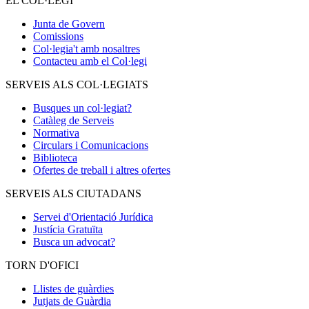
EL COL·LEGI
Junta de Govern
Comissions
Col·legia't amb nosaltres
Contacteu amb el Col·legi
SERVEIS ALS COL·LEGIATS
Busques un col·legiat?
Catàleg de Serveis
Normativa
Circulars i Comunicacions
Biblioteca
Ofertes de treball i altres ofertes
SERVEIS ALS CIUTADANS
Servei d'Orientació Jurídica
Justícia Gratuïta
Busca un advocat?
TORN D'OFICI
Llistes de guàrdies
Jutjats de Guàrdia