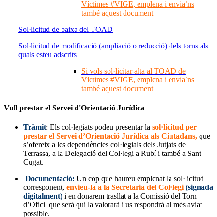
Víctimes #VIGE, emplena i envia’ns
també aquest document
Sol·licitud de baixa del TOAD
Sol·licitud de modificació (ampliació o reducció) dels torns als
quals esteu adscrits
Si vols sol·licitar alta al TOAD de
Víctimes #VIGE, emplena i envia’ns
també aquest document
Vull prestar el Servei d'Orientació Jurídica
Tràmit
: Els col·legiats podeu presentar la
sol·licitud per
prestar el
Servei
d’Orientació Jurídica als Ciutadans,
que
s’ofereix a les dependències col·legials dels Jutjats de
Terrassa, a la Delegació del Col·legi a Rubí i també a Sant
Cugat.
Documentació:
Un cop que haureu emplenat la sol·licitud
corresponent,
envieu-la a la Secretaria del Col·legi
(signada
digitalment)
i en donarem trasllat a la Comissió del Torn
d’Ofici, que serà qui la valorarà i us respondrà al més aviat
possible.