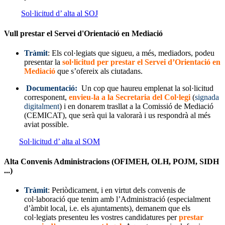
Sol·licitud d’ alta al SOJ
Vull prestar el Servei d'Orientació en Mediació
Tràmit
: Els col·legiats que sigueu, a més, mediadors, podeu
presentar la
sol·licitud per prestar el
Servei
d’Orientació en
Mediació
que s’ofereix als ciutadans.
Documentació:
Un cop que haureu emplenat la sol·licitud
corresponent,
envieu-la a la Secretaria del Col·legi
(
signada
digitalment
) i en donarem trasllat a la Comissió de Mediació
(CEMICAT), que serà qui la valorarà i us respondrà al més
aviat possible.
Sol·licitud d’ alta al SOM
Alta Convenis Administracions (OFIMEH, OLH, POJM, SIDH
...)
Tràmit
: Periòdicament, i en virtut dels convenis de
col·laboració que tenim amb l’Administració (especialment
d’àmbit local, i.e. els ajuntaments), demanem que els
col·legiats presenteu les vostres candidatures per
prestar