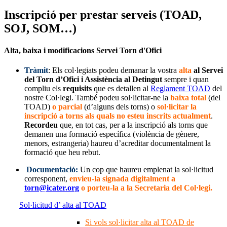
Inscripció per prestar serveis (TOAD,
SOJ, SOM…)
Alta, baixa i modificacions Servei Torn d'Ofici
Tràmit
: Els col·legiats podeu demanar la vostra
alta
al Servei
del Torn d’Ofici i Assistència al Detingut
sempre i quan
compliu els
requisits
que es detallen al
Reglament TOAD
del
nostre Col·legi. També podeu sol·licitar-ne la
baixa total
(del
TOAD)
o parcial
(d’alguns dels torns) o
sol·licitar la
inscripció a torns als quals no esteu inscrits actualment
.
Recordeu
que, en tot cas, per a la inscripció als torns que
demanen una formació específica (violència de gènere,
menors, estrangeria) haureu d’acreditar documentalment la
formació que heu rebut.
Documentació:
Un cop que haureu emplenat la sol·licitud
corresponent,
envieu-la signada digitalment a
torn@icater.org
o porteu-la a la Secretaria del Col·legi.
Sol·licitud d’ alta al TOAD
Si vols sol·licitar alta al TOAD de