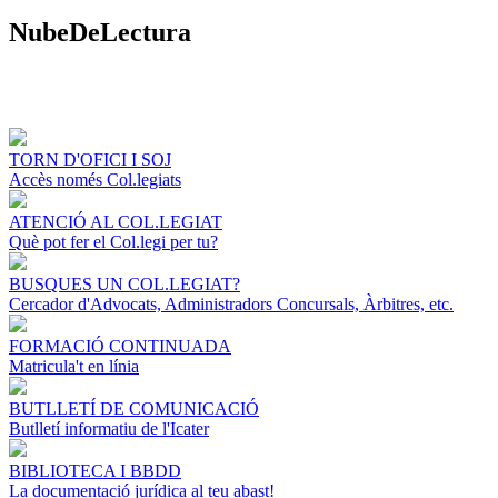
NubeDeLectura
TORN D'OFICI I SOJ
Accès només Col.legiats
ATENCIÓ AL COL.LEGIAT
Què pot fer el Col.legi per tu?
BUSQUES UN COL.LEGIAT?
Cercador d'Advocats, Administradors Concursals, Àrbitres, etc.
FORMACIÓ CONTINUADA
Matricula't en línia
BUTLLETÍ DE COMUNICACIÓ
Butlletí informatiu de l'Icater
BIBLIOTECA I BBDD
La documentació jurídica al teu abast!