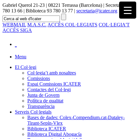
Gabriel Querol 21-23 | 08221 Terrassa (Barcelona) | Secretaria 93
780 13 66 | Biblioteca 93 780 13 77 |
secretaria@icater.org
WEBMAIL
M.A.S.C.
ACCÉS COL·LEGIATS
COL·LEGIA'T
ACCÉS SIGA
Menu
El Col·legi
Col·legia’t amb nosaltres
Comissions
Espai Comissions ICATER
Contactes del Col·legi
Junta de Govern
Política de qualitat
Transparència
Serveis Col·legials
Bases de dades: Colex-Compendium.cat-Dataley-
Tirant-Sepín-Vlex
Biblioteca ICATER
Biblioteca Digital Abogacía