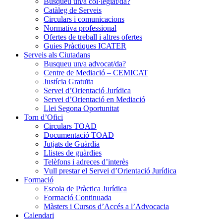
Busqueu un/a col·legiat/da?
Catàleg de Serveis
Circulars i comunicacions
Normativa professional
Ofertes de treball i altres ofertes
Guies Pràctiques ICATER
Serveis als Ciutadans
Busqueu un/a advocat/da?
Centre de Mediació – CEMICAT
Justícia Gratuïta
Servei d’Orientació Jurídica
Servei d’Orientació en Mediació
Llei Segona Oportunitat
Torn d’Ofici
Circulars TOAD
Documentació TOAD
Jutjats de Guàrdia
Llistes de guàrdies
Telèfons i adreces d’interès
Vull prestar el Servei d’Orientació Jurídica
Formació
Escola de Pràctica Jurídica
Formació Continuada
Màsters i Cursos d’Accés a l’Advocacia
Calendari