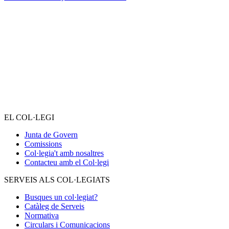
EL COL·LEGI
Junta de Govern
Comissions
Col·legia't amb nosaltres
Contacteu amb el Col·legi
SERVEIS ALS COL·LEGIATS
Busques un col·legiat?
Catàleg de Serveis
Normativa
Circulars i Comunicacions