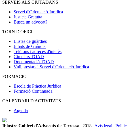
SERVEIS ALS CIUTADANS
Servei d'Orientació Jurídica
Justícia Gratuïta
Busca un advocat?
TORN D'OFICI
Llistes de guàrdies
Jutjats de Guàrdia
Telèfons i adreces d'interès
Circulars TOAD
Documentació TOAD
Vull prestar el Servei d'Orientació Jurídica
FORMACIÓ
Escola de Pràctica Jurídica
Formació Continuada
CALENDARI D'ACTIVITATS
Agenda
Il·lustre Col·legi d'Advocats de Terrassa
| 2018 |
Avís legal
|
Políti