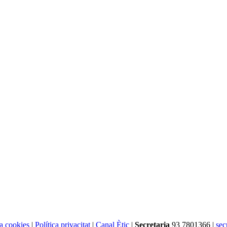
ca cookies
|
Política privacitat
|
Canal Ètic
|
Secretaria
93 7801366 |
sec