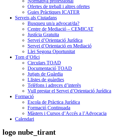
Normativa professional
Ofertes de treball i altres ofertes
Guies Pràctiques ICATER
Serveis als Ciutadans
Busqueu un/a advocat/da?
Centre de Mediació – CEMICAT
Justícia Gratuïta
Servei d’Orientació Jurídica
Servei d’Orientació en Mediació
Llei Segona Oportunitat
Torn d’Ofici
Circulars TOAD
Documentació TOAD
Jutjats de Guàrdia
Llistes de guàrdies
Telèfons i adreces d’interès
Vull prestar el Servei d’Orientació Jurídica
Formació
Escola de Pràctica Jurídica
Formació Continuada
Màsters i Cursos d’Accés a l’Advocacia
Calendari
logo nube_tirant