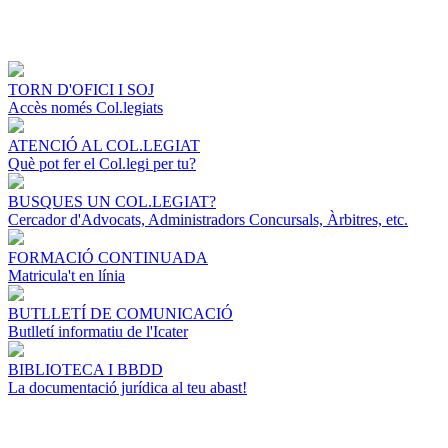
TORN D'OFICI I SOJ
Accès només Col.legiats
ATENCIÓ AL COL.LEGIAT
Què pot fer el Col.legi per tu?
BUSQUES UN COL.LEGIAT?
Cercador d'Advocats, Administradors Concursals, Àrbitres, etc.
FORMACIÓ CONTINUADA
Matricula't en línia
BUTLLETÍ DE COMUNICACIÓ
Butlletí informatiu de l'Icater
BIBLIOTECA I BBDD
La documentació jurídica al teu abast!