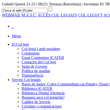
Gabriel Querol 21-23 | 08221 Terrassa (Barcelona) | Secretaria 93 780
WEBMAIL
M.A.S.C.
ACCÉS COL·LEGIATS
COL·LEGIA'T
AC
Menu
El Col·legi
Col·legia’t amb nosaltres
Comissions
Espai Comissions ICATER
Contactes del Col·legi
Junta de Govern
Política de qualitat
Transparència
Serveis Col·legials
Bases de dades: Colex-Compendium.cat-Dataley-Tirant-
Biblioteca ICATER
Biblioteca Digital Abogacía
Busqueu un/a col·legiat/da?
Catàleg de Serveis
Circulars i comunicacions