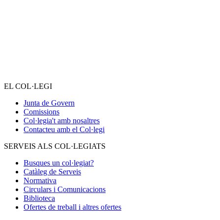
EL COL·LEGI
Junta de Govern
Comissions
Col·legia't amb nosaltres
Contacteu amb el Col·legi
SERVEIS ALS COL·LEGIATS
Busques un col·legiat?
Catàleg de Serveis
Normativa
Circulars i Comunicacions
Biblioteca
Ofertes de treball i altres ofertes