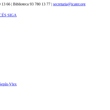
 13 66 | Biblioteca 93 780 13 77 |
secretaria@icater.org
CÉS SIGA
Sepín-Vlex