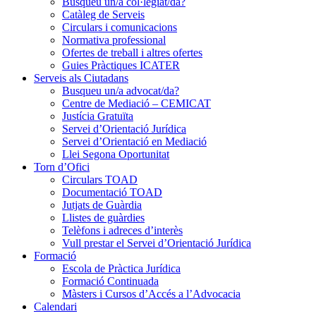
Busqueu un/a col·legiat/da?
Catàleg de Serveis
Circulars i comunicacions
Normativa professional
Ofertes de treball i altres ofertes
Guies Pràctiques ICATER
Serveis als Ciutadans
Busqueu un/a advocat/da?
Centre de Mediació – CEMICAT
Justícia Gratuïta
Servei d’Orientació Jurídica
Servei d’Orientació en Mediació
Llei Segona Oportunitat
Torn d’Ofici
Circulars TOAD
Documentació TOAD
Jutjats de Guàrdia
Llistes de guàrdies
Telèfons i adreces d’interès
Vull prestar el Servei d’Orientació Jurídica
Formació
Escola de Pràctica Jurídica
Formació Continuada
Màsters i Cursos d’Accés a l’Advocacia
Calendari