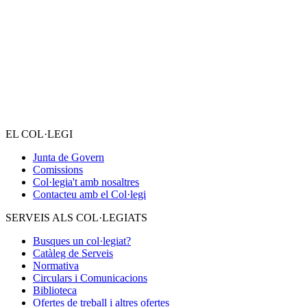
EL COL·LEGI
Junta de Govern
Comissions
Col·legia't amb nosaltres
Contacteu amb el Col·legi
SERVEIS ALS COL·LEGIATS
Busques un col·legiat?
Catàleg de Serveis
Normativa
Circulars i Comunicacions
Biblioteca
Ofertes de treball i altres ofertes