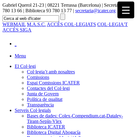
Gabriel Querol 21-23 | 08221 Terrassa (Barcelona) | Secretaria 93
780 13 66 | Biblioteca 93 780 13 77 |
secretaria@icater.org
WEBMAIL
M.A.S.C.
ACCÉS COL·LEGIATS
COL·LEGIA'T
ACCÉS SIGA
Menu
El Col·legi
Col·legia’t amb nosaltres
Comissions
Espai Comissions ICATER
Contactes del Col·legi
Junta de Govern
Política de qualitat
Transparència
Serveis Col·legials
Bases de dades: Colex-Compendium.cat-Dataley-
Tirant-Sepín-Vlex
Biblioteca ICATER
Biblioteca Digital Abogacía