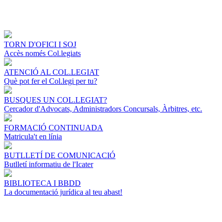
TORN D'OFICI I SOJ
Accès només Col.legiats
ATENCIÓ AL COL.LEGIAT
Què pot fer el Col.legi per tu?
BUSQUES UN COL.LEGIAT?
Cercador d'Advocats, Administradors Concursals, Àrbitres, etc.
FORMACIÓ CONTINUADA
Matricula't en línia
BUTLLETÍ DE COMUNICACIÓ
Butlletí informatiu de l'Icater
BIBLIOTECA I BBDD
La documentació jurídica al teu abast!