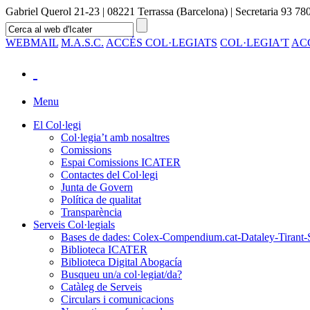
Gabriel Querol 21-23 | 08221 Terrassa (Barcelona) | Secretaria 93 780
WEBMAIL
M.A.S.C.
ACCÉS COL·LEGIATS
COL·LEGIA'T
AC
Menu
El Col·legi
Col·legia’t amb nosaltres
Comissions
Espai Comissions ICATER
Contactes del Col·legi
Junta de Govern
Política de qualitat
Transparència
Serveis Col·legials
Bases de dades: Colex-Compendium.cat-Dataley-Tirant-
Biblioteca ICATER
Biblioteca Digital Abogacía
Busqueu un/a col·legiat/da?
Catàleg de Serveis
Circulars i comunicacions