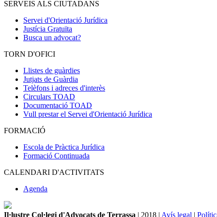
SERVEIS ALS CIUTADANS
Servei d'Orientació Jurídica
Justícia Gratuïta
Busca un advocat?
TORN D'OFICI
Llistes de guàrdies
Jutjats de Guàrdia
Telèfons i adreces d'interès
Circulars TOAD
Documentació TOAD
Vull prestar el Servei d'Orientació Jurídica
FORMACIÓ
Escola de Pràctica Jurídica
Formació Continuada
CALENDARI D'ACTIVITATS
Agenda
Il·lustre Col·legi d'Advocats de Terrassa
| 2018 |
Avís legal
|
Políti