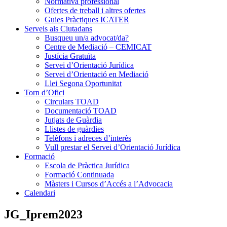
Normativa professional
Ofertes de treball i altres ofertes
Guies Pràctiques ICATER
Serveis als Ciutadans
Busqueu un/a advocat/da?
Centre de Mediació – CEMICAT
Justícia Gratuïta
Servei d’Orientació Jurídica
Servei d’Orientació en Mediació
Llei Segona Oportunitat
Torn d’Ofici
Circulars TOAD
Documentació TOAD
Jutjats de Guàrdia
Llistes de guàrdies
Telèfons i adreces d’interès
Vull prestar el Servei d’Orientació Jurídica
Formació
Escola de Pràctica Jurídica
Formació Continuada
Màsters i Cursos d’Accés a l’Advocacia
Calendari
JG_Iprem2023