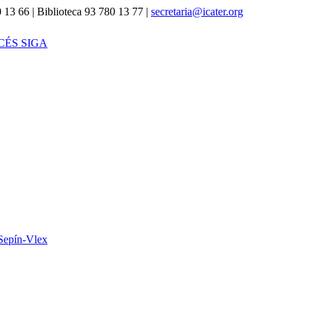
 13 66 | Biblioteca 93 780 13 77 |
secretaria@icater.org
CÉS SIGA
Sepín-Vlex