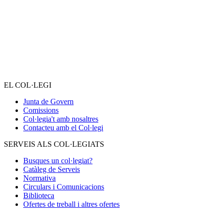
EL COL·LEGI
Junta de Govern
Comissions
Col·legia't amb nosaltres
Contacteu amb el Col·legi
SERVEIS ALS COL·LEGIATS
Busques un col·legiat?
Catàleg de Serveis
Normativa
Circulars i Comunicacions
Biblioteca
Ofertes de treball i altres ofertes