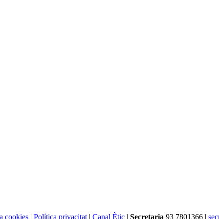
ca cookies
|
Política privacitat
|
Canal Ètic
|
Secretaria
93 7801366 |
sec