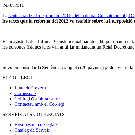
29/07/2016
La
sentència de 21 de juliol de 2016, del Tribunal Constitucional (TC
les taxes que la reforma del 2012 va establir sobre la interposició
Els magistrats del Tribunal Constitucional han decidit, per unanimitat, 
les persones físiques ja es van anul·lar mitjançant un Reial Decret que 
Si voleu consultar la Sentència completa (70 pàgines) podeu veure-la 
EL COL·LEGI
Junta de Govern
Comissions
Col·legia't amb nosaltres
Contacteu amb el Col·legi
SERVEIS ALS COL·LEGIATS
Busques un col·legiat?
Catàleg de Serveis