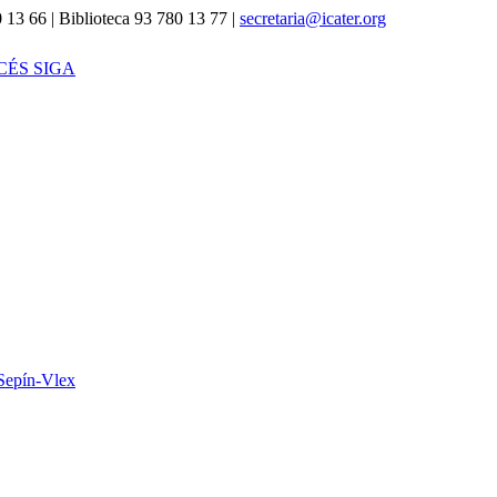
 13 66 | Biblioteca 93 780 13 77 |
secretaria@icater.org
CÉS SIGA
Sepín-Vlex