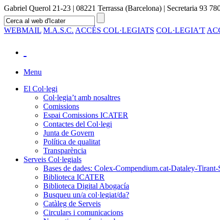
Gabriel Querol 21-23 | 08221 Terrassa (Barcelona) | Secretaria 93 780
WEBMAIL
M.A.S.C.
ACCÉS COL·LEGIATS
COL·LEGIA'T
AC
Menu
El Col·legi
Col·legia’t amb nosaltres
Comissions
Espai Comissions ICATER
Contactes del Col·legi
Junta de Govern
Política de qualitat
Transparència
Serveis Col·legials
Bases de dades: Colex-Compendium.cat-Dataley-Tirant-
Biblioteca ICATER
Biblioteca Digital Abogacía
Busqueu un/a col·legiat/da?
Catàleg de Serveis
Circulars i comunicacions