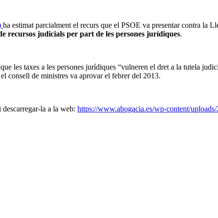
)
ha estimat parcialment el recurs que el PSOE va presentar contra la Ll
 de recursos judicials per part de les persones jurídiques
.
que les taxes a les persones jurídiques “vulneren el dret a la tutela jud
el consell de ministres va aprovar el febrer del 2013.
i descarregar-la a la web:
https://www.abogacia.es/wp-content/upload