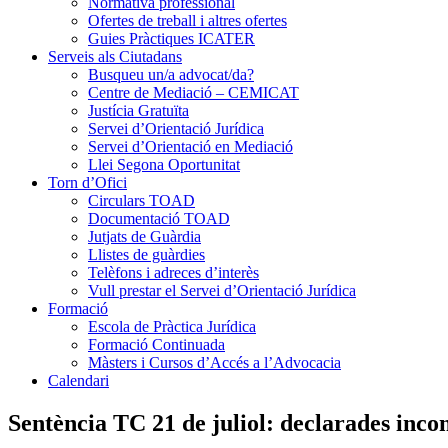
Normativa professional
Ofertes de treball i altres ofertes
Guies Pràctiques ICATER
Serveis als Ciutadans
Busqueu un/a advocat/da?
Centre de Mediació – CEMICAT
Justícia Gratuïta
Servei d’Orientació Jurídica
Servei d’Orientació en Mediació
Llei Segona Oportunitat
Torn d’Ofici
Circulars TOAD
Documentació TOAD
Jutjats de Guàrdia
Llistes de guàrdies
Telèfons i adreces d’interès
Vull prestar el Servei d’Orientació Jurídica
Formació
Escola de Pràctica Jurídica
Formació Continuada
Màsters i Cursos d’Accés a l’Advocacia
Calendari
Sentència TC 21 de juliol: declarades incon