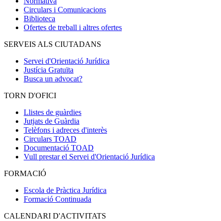
Normativa
Circulars i Comunicacions
Biblioteca
Ofertes de treball i altres ofertes
SERVEIS ALS CIUTADANS
Servei d'Orientació Jurídica
Justícia Gratuïta
Busca un advocat?
TORN D'OFICI
Llistes de guàrdies
Jutjats de Guàrdia
Telèfons i adreces d'interès
Circulars TOAD
Documentació TOAD
Vull prestar el Servei d'Orientació Jurídica
FORMACIÓ
Escola de Pràctica Jurídica
Formació Continuada
CALENDARI D'ACTIVITATS