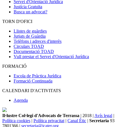
Servei d'Orientació Jurídica
Justícia Gratuïta
Busca un advocat?
TORN D'OFICI
Llistes de guàrdies
Jutjats de Guàrdia
Telèfons i adreces d'interès
Circulars TOAD
Documentació TOAD
Vull prestar el Servei d'Orientació Jurídica
FORMACIÓ
Escola de Pràctica Jurídica
Formació Continuada
CALENDARI D'ACTIVITATS
Agenda
Il·lustre Col·legi d'Advocats de Terrassa
| 2018 |
Avís legal
|
Política cookies
|
Política privacitat
|
Canal Ètic
|
Secretaria
93
7801366 |
secretaria@icater.org