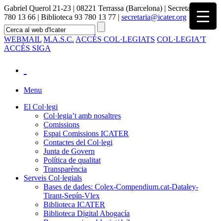
Gabriel Querol 21-23 | 08221 Terrassa (Barcelona) | Secretaria 93
780 13 66 | Biblioteca 93 780 13 77 |
secretaria@icater.org
WEBMAIL
M.A.S.C.
ACCÉS COL·LEGIATS
COL·LEGIA'T
ACCÉS SIGA
Menu
El Col·legi
Col·legia’t amb nosaltres
Comissions
Espai Comissions ICATER
Contactes del Col·legi
Junta de Govern
Política de qualitat
Transparència
Serveis Col·legials
Bases de dades: Colex-Compendium.cat-Dataley-
Tirant-Sepín-Vlex
Biblioteca ICATER
Biblioteca Digital Abogacía