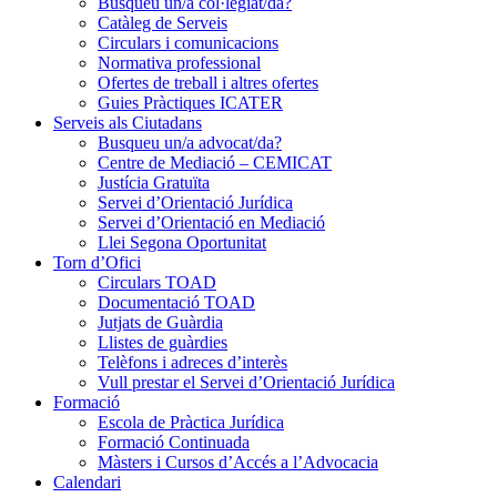
Busqueu un/a col·legiat/da?
Catàleg de Serveis
Circulars i comunicacions
Normativa professional
Ofertes de treball i altres ofertes
Guies Pràctiques ICATER
Serveis als Ciutadans
Busqueu un/a advocat/da?
Centre de Mediació – CEMICAT
Justícia Gratuïta
Servei d’Orientació Jurídica
Servei d’Orientació en Mediació
Llei Segona Oportunitat
Torn d’Ofici
Circulars TOAD
Documentació TOAD
Jutjats de Guàrdia
Llistes de guàrdies
Telèfons i adreces d’interès
Vull prestar el Servei d’Orientació Jurídica
Formació
Escola de Pràctica Jurídica
Formació Continuada
Màsters i Cursos d’Accés a l’Advocacia
Calendari