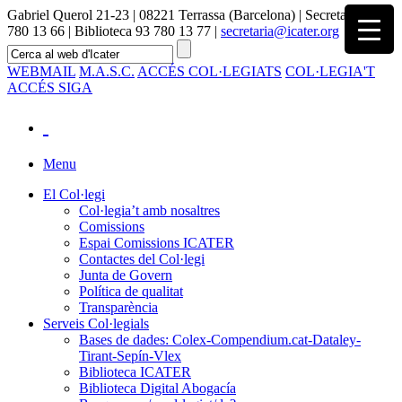
Gabriel Querol 21-23 | 08221 Terrassa (Barcelona) | Secretaria 93
780 13 66 | Biblioteca 93 780 13 77 |
secretaria@icater.org
WEBMAIL
M.A.S.C.
ACCÉS COL·LEGIATS
COL·LEGIA'T
ACCÉS SIGA
Menu
El Col·legi
Col·legia’t amb nosaltres
Comissions
Espai Comissions ICATER
Contactes del Col·legi
Junta de Govern
Política de qualitat
Transparència
Serveis Col·legials
Bases de dades: Colex-Compendium.cat-Dataley-
Tirant-Sepín-Vlex
Biblioteca ICATER
Biblioteca Digital Abogacía