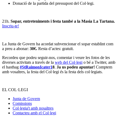
Donació de la partida del pressupost del Col·legi.
21h.
Sopar, entreteniments i festa també a la Masia La Tartana.
Inscriu-te!
La Junta de Govern ha acordat subvencionar el sopar establint com
a preu a abonar:
30€.
Resta d’actes: gratuït.
Recordeu que podeu seguir-nos, comentar i veure les fotos de les
diverses activitats a través de la
web del Col·legi
o bé a Twitter, amb
el hasthag
#StRaimonIcater1
8
.
Ja us podeu apuntar!
Comptem
amb vosaltres, la festa del Col·legi és la festa dels col·legiats.
–
EL COL·LEGI
Junta de Govern
Comissions
Col·legia't amb nosaltres
Contacteu amb el Col·legi