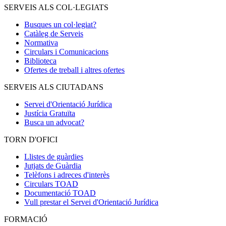
SERVEIS ALS COL·LEGIATS
Busques un col·legiat?
Catàleg de Serveis
Normativa
Circulars i Comunicacions
Biblioteca
Ofertes de treball i altres ofertes
SERVEIS ALS CIUTADANS
Servei d'Orientació Jurídica
Justícia Gratuïta
Busca un advocat?
TORN D'OFICI
Llistes de guàrdies
Jutjats de Guàrdia
Telèfons i adreces d'interès
Circulars TOAD
Documentació TOAD
Vull prestar el Servei d'Orientació Jurídica
FORMACIÓ