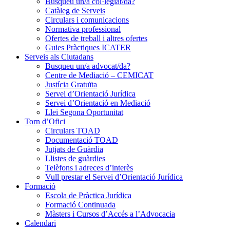
Busqueu un/a col·legiat/da?
Catàleg de Serveis
Circulars i comunicacions
Normativa professional
Ofertes de treball i altres ofertes
Guies Pràctiques ICATER
Serveis als Ciutadans
Busqueu un/a advocat/da?
Centre de Mediació – CEMICAT
Justícia Gratuïta
Servei d’Orientació Jurídica
Servei d’Orientació en Mediació
Llei Segona Oportunitat
Torn d’Ofici
Circulars TOAD
Documentació TOAD
Jutjats de Guàrdia
Llistes de guàrdies
Telèfons i adreces d’interès
Vull prestar el Servei d’Orientació Jurídica
Formació
Escola de Pràctica Jurídica
Formació Continuada
Màsters i Cursos d’Accés a l’Advocacia
Calendari