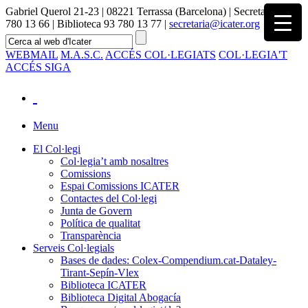
Gabriel Querol 21-23 | 08221 Terrassa (Barcelona) | Secretaria 93
780 13 66 | Biblioteca 93 780 13 77 |
secretaria@icater.org
WEBMAIL
M.A.S.C.
ACCÉS COL·LEGIATS
COL·LEGIA'T
ACCÉS SIGA
Menu
El Col·legi
Col·legia’t amb nosaltres
Comissions
Espai Comissions ICATER
Contactes del Col·legi
Junta de Govern
Política de qualitat
Transparència
Serveis Col·legials
Bases de dades: Colex-Compendium.cat-Dataley-
Tirant-Sepín-Vlex
Biblioteca ICATER
Biblioteca Digital Abogacía