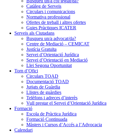
Busqueu un/a col·legiat/da?
Catàleg de Serveis
Circulars i comunicacions
Normativa professional
Ofertes de treball i altres ofertes
Guies Pràctiques ICATER
Serveis als Ciutadans
Busqueu un/a advocat/da?
Centre de Mediació – CEMICAT
Justícia Gratuïta
Servei d’Orientació Jurídica
Servei d’Orientació en Mediació
Llei Segona Oportunitat
Torn d’Ofici
Circulars TOAD
Documentació TOAD
Jutjats de Guàrdia
Llistes de guàrdies
Telèfons i adreces d’interès
Vull prestar el Servei d’Orientació Jurídica
Formació
Escola de Pràctica Jurídica
Formació Continuada
Màsters i Cursos d’Accés a l’Advocacia
Calendari