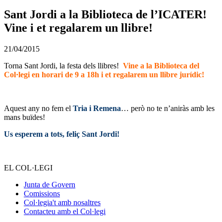
Sant Jordi a la Biblioteca de l’ICATER!
Vine i et regalarem un llibre!
21/04/2015
Torna Sant Jordi, la festa dels llibres!
Vine a la Biblioteca del
Col·legi en horari de 9 a 18h i et regalarem un llibre jurídic!
Aquest any no fem el
Tria i Remena
… però no te n’aniràs amb les
mans buïdes!
Us esperem a tots, feliç Sant Jordi!
EL COL·LEGI
Junta de Govern
Comissions
Col·legia't amb nosaltres
Contacteu amb el Col·legi