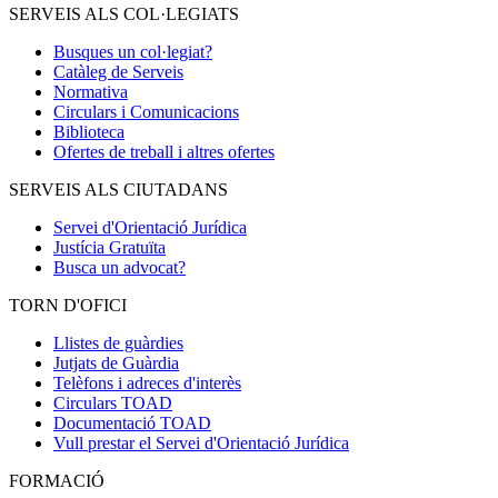
SERVEIS ALS COL·LEGIATS
Busques un col·legiat?
Catàleg de Serveis
Normativa
Circulars i Comunicacions
Biblioteca
Ofertes de treball i altres ofertes
SERVEIS ALS CIUTADANS
Servei d'Orientació Jurídica
Justícia Gratuïta
Busca un advocat?
TORN D'OFICI
Llistes de guàrdies
Jutjats de Guàrdia
Telèfons i adreces d'interès
Circulars TOAD
Documentació TOAD
Vull prestar el Servei d'Orientació Jurídica
FORMACIÓ