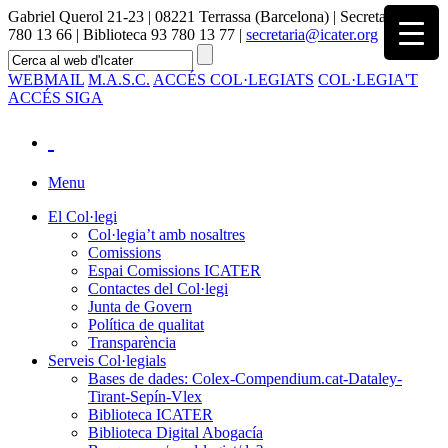
Gabriel Querol 21-23 | 08221 Terrassa (Barcelona) | Secretaria 93
780 13 66 | Biblioteca 93 780 13 77 |
secretaria@icater.org
WEBMAIL
M.A.S.C.
ACCÉS COL·LEGIATS
COL·LEGIA'T
ACCÉS SIGA
Menu
El Col·legi
Col·legia’t amb nosaltres
Comissions
Espai Comissions ICATER
Contactes del Col·legi
Junta de Govern
Política de qualitat
Transparència
Serveis Col·legials
Bases de dades: Colex-Compendium.cat-Dataley-
Tirant-Sepín-Vlex
Biblioteca ICATER
Biblioteca Digital Abogacía