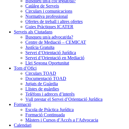
Busqueu un/a col·legiat/da?
Catàleg de Serveis
Circulars i comunicacions
Normativa professional
Ofertes de treball i altres ofertes
Guies Pràctiques ICATER
Serveis als Ciutadans
Busqueu un/a advocat/da?
Centre de Mediació – CEMICAT
Justícia Gratuïta
Servei d’Orientació Jurídica
Servei d’Orientació en Mediació
Llei Segona Oportunitat
Torn d’Ofici
Circulars TOAD
Documentació TOAD
Jutjats de Guàrdia
Llistes de guàrdies
Telèfons i adreces d’interès
Vull prestar el Servei d’Orientació Jurídica
Formació
Escola de Pràctica Jurídica
Formació Continuada
Màsters i Cursos d’Accés a l’Advocacia
Calendari