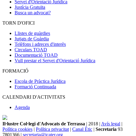
Servei d'Orientació Jurídica
Justícia Gratuïta
Busca un advocat?
TORN D'OFICI
Llistes de guàrdies
Jutjats de Guàrdia
Telèfons i adreces d'interès
Circulars TOAD
Documentació TOAD
Vull prestar el Servei d'Orientació Jurídica
FORMACIÓ
Escola de Pràctica Jurídica
Formació Continuada
CALENDARI D'ACTIVITATS
Agenda
Il·lustre Col·legi d'Advocats de Terrassa
| 2018 |
Avís legal
|
Política cookies
|
Política privacitat
|
Canal Ètic
|
Secretaria
93
7801366 |
secretaria@icater.org