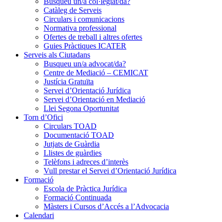
Busqueu un/a col·legiat/da?
Catàleg de Serveis
Circulars i comunicacions
Normativa professional
Ofertes de treball i altres ofertes
Guies Pràctiques ICATER
Serveis als Ciutadans
Busqueu un/a advocat/da?
Centre de Mediació – CEMICAT
Justícia Gratuïta
Servei d’Orientació Jurídica
Servei d’Orientació en Mediació
Llei Segona Oportunitat
Torn d’Ofici
Circulars TOAD
Documentació TOAD
Jutjats de Guàrdia
Llistes de guàrdies
Telèfons i adreces d’interès
Vull prestar el Servei d’Orientació Jurídica
Formació
Escola de Pràctica Jurídica
Formació Continuada
Màsters i Cursos d’Accés a l’Advocacia
Calendari