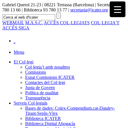
Gabriel Querol 21-23 | 08221 Terrassa (Barcelona) | Secretaria 93
780 13 66 | Biblioteca 93 780 13 77 |
secretaria@icater.org
WEBMAIL
M.A.S.C.
ACCÉS COL·LEGIATS
COL·LEGIA'T
ACCÉS SIGA
Menu
El Col·legi
Col·legia’t amb nosaltres
Comissions
Espai Comissions ICATER
Contactes del Col·legi
Junta de Govern
Política de qualitat
Transparència
Serveis Col·legials
Bases de dades: Colex-Compendium.cat-Dataley-
Tirant-Sepín-Vlex
Biblioteca ICATER
Biblioteca Digital Abogacía