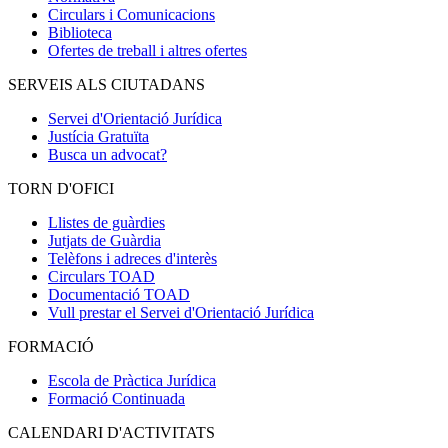
Circulars i Comunicacions
Biblioteca
Ofertes de treball i altres ofertes
SERVEIS ALS CIUTADANS
Servei d'Orientació Jurídica
Justícia Gratuïta
Busca un advocat?
TORN D'OFICI
Llistes de guàrdies
Jutjats de Guàrdia
Telèfons i adreces d'interès
Circulars TOAD
Documentació TOAD
Vull prestar el Servei d'Orientació Jurídica
FORMACIÓ
Escola de Pràctica Jurídica
Formació Continuada
CALENDARI D'ACTIVITATS