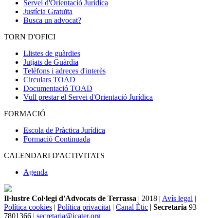
Servei d'Orientació Jurídica
Justícia Gratuïta
Busca un advocat?
TORN D'OFICI
Llistes de guàrdies
Jutjats de Guàrdia
Telèfons i adreces d'interès
Circulars TOAD
Documentació TOAD
Vull prestar el Servei d'Orientació Jurídica
FORMACIÓ
Escola de Pràctica Jurídica
Formació Continuada
CALENDARI D'ACTIVITATS
Agenda
Il·lustre Col·legi d'Advocats de Terrassa
| 2018 |
Avís legal
|
Política cookies
|
Política privacitat
|
Canal Ètic
|
Secretaria
93
7801366 |
secretaria@icater.org