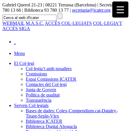
Gabriel Querol 21-23 | 08221 Terrassa (Barcelona) | Secretaria 93
780 13 66 | Biblioteca 93 780 13 77 |
secretaria@icater.org
WEBMAIL
M.A.S.C.
ACCÉS COL·LEGIATS
COL·LEGIA'T
ACCÉS SIGA
Menu
El Col·legi
Col·legia’t amb nosaltres
Comissions
Espai Comissions ICATER
Contactes del Col·legi
Junta de Govern
Política de qualitat
Transparència
Serveis Col·legials
Bases de dades: Colex-Compendium.cat-Dataley-
Tirant-Sepín-Vlex
Biblioteca ICATER
Biblioteca Digital Abogacía