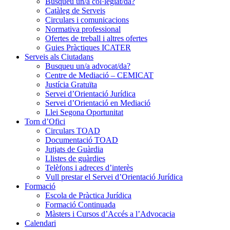
Busqueu un/a col·legiat/da?
Catàleg de Serveis
Circulars i comunicacions
Normativa professional
Ofertes de treball i altres ofertes
Guies Pràctiques ICATER
Serveis als Ciutadans
Busqueu un/a advocat/da?
Centre de Mediació – CEMICAT
Justícia Gratuïta
Servei d’Orientació Jurídica
Servei d’Orientació en Mediació
Llei Segona Oportunitat
Torn d’Ofici
Circulars TOAD
Documentació TOAD
Jutjats de Guàrdia
Llistes de guàrdies
Telèfons i adreces d’interès
Vull prestar el Servei d’Orientació Jurídica
Formació
Escola de Pràctica Jurídica
Formació Continuada
Màsters i Cursos d’Accés a l’Advocacia
Calendari