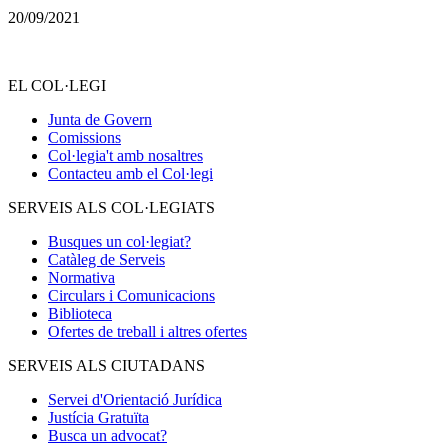
20/09/2021
EL COL·LEGI
Junta de Govern
Comissions
Col·legia't amb nosaltres
Contacteu amb el Col·legi
SERVEIS ALS COL·LEGIATS
Busques un col·legiat?
Catàleg de Serveis
Normativa
Circulars i Comunicacions
Biblioteca
Ofertes de treball i altres ofertes
SERVEIS ALS CIUTADANS
Servei d'Orientació Jurídica
Justícia Gratuïta
Busca un advocat?