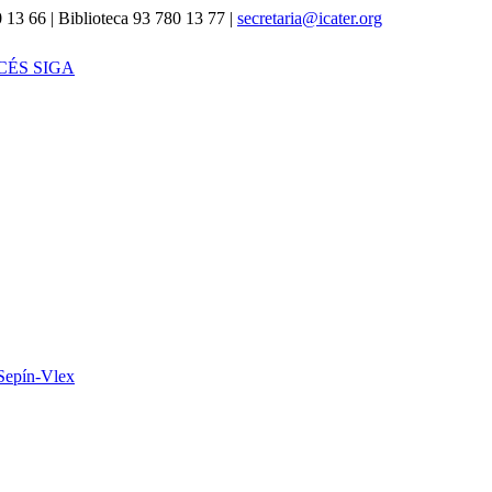
 13 66 | Biblioteca 93 780 13 77 |
secretaria@icater.org
CÉS SIGA
Sepín-Vlex