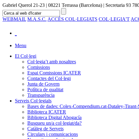
Gabriel Querol 21-23 | 08221 Terrassa (Barcelona) | Secretaria 93 780
WEBMAIL
M.A.S.C.
ACCÉS COL·LEGIATS
COL·LEGIA'T
AC
Menu
El Col·legi
Col·legia’t amb nosaltres
Comissions
Espai Comissions ICATER
Contactes del Col·legi
Junta de Govern
Política de qualitat
Transparència
Serveis Col·legials
Bases de dades: Colex-Compendium.cat-Dataley-Tirant-
Biblioteca ICATER
Biblioteca Digital Abogacía
Busqueu un/a col·legiat/da?
Catàleg de Serveis
Circulars i comunicacions