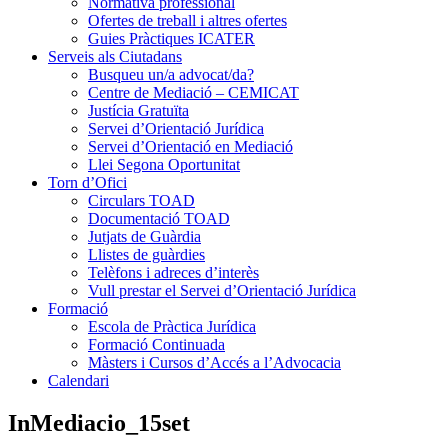
Normativa professional
Ofertes de treball i altres ofertes
Guies Pràctiques ICATER
Serveis als Ciutadans
Busqueu un/a advocat/da?
Centre de Mediació – CEMICAT
Justícia Gratuïta
Servei d’Orientació Jurídica
Servei d’Orientació en Mediació
Llei Segona Oportunitat
Torn d’Ofici
Circulars TOAD
Documentació TOAD
Jutjats de Guàrdia
Llistes de guàrdies
Telèfons i adreces d’interès
Vull prestar el Servei d’Orientació Jurídica
Formació
Escola de Pràctica Jurídica
Formació Continuada
Màsters i Cursos d’Accés a l’Advocacia
Calendari
InMediacio_15set