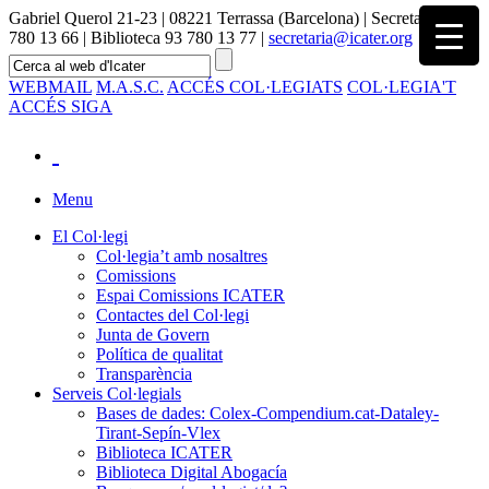
Gabriel Querol 21-23 | 08221 Terrassa (Barcelona) | Secretaria 93
780 13 66 | Biblioteca 93 780 13 77 |
secretaria@icater.org
WEBMAIL
M.A.S.C.
ACCÉS COL·LEGIATS
COL·LEGIA'T
ACCÉS SIGA
Menu
El Col·legi
Col·legia’t amb nosaltres
Comissions
Espai Comissions ICATER
Contactes del Col·legi
Junta de Govern
Política de qualitat
Transparència
Serveis Col·legials
Bases de dades: Colex-Compendium.cat-Dataley-
Tirant-Sepín-Vlex
Biblioteca ICATER
Biblioteca Digital Abogacía