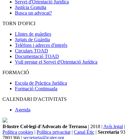
Servei d'Orientació Jurídica
Justícia Gratuïta
Busca un advocat?
TORN D'OFICI
Llistes de guàrdies
Jutjats de Guàrdia
Telèfons i adreces d'interès
Circulars TOAD
Documentació TOAD
Vull prestar el Servei d'Orientació Jurídica
FORMACIÓ
Escola de Pràctica Jurídica
Formació Continuada
CALENDARI D'ACTIVITATS
Agenda
Il·lustre Col·legi d'Advocats de Terrassa
| 2018 |
Avís legal
|
Política cookies
|
Política privacitat
|
Canal Ètic
|
Secretaria
93
7801366 |
secretaria@icater.org