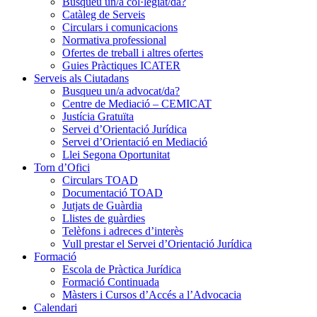
Busqueu un/a col·legiat/da?
Catàleg de Serveis
Circulars i comunicacions
Normativa professional
Ofertes de treball i altres ofertes
Guies Pràctiques ICATER
Serveis als Ciutadans
Busqueu un/a advocat/da?
Centre de Mediació – CEMICAT
Justícia Gratuïta
Servei d’Orientació Jurídica
Servei d’Orientació en Mediació
Llei Segona Oportunitat
Torn d’Ofici
Circulars TOAD
Documentació TOAD
Jutjats de Guàrdia
Llistes de guàrdies
Telèfons i adreces d’interès
Vull prestar el Servei d’Orientació Jurídica
Formació
Escola de Pràctica Jurídica
Formació Continuada
Màsters i Cursos d’Accés a l’Advocacia
Calendari