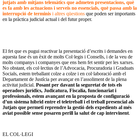
jutjats amb mitjans telemàtics que admeten presentacions, què
es fa amb les actuacions i serveis no essencials, què passa amb la
interrupció de terminis
i altres qüestions
que poden ser importants
en la pràctica judicial actual i del futur proper.
El fet que es pugui reactivar la presentació d’escrits i demandes en
aquesta fase és un èxit de molts Col·legis i Consells, i de la veu de
molts companys i companyes que ens hem fet sentir per les xarxes.
No obstant, els col·lectius de l’Advocacia, Procuradoria i Graduats
Socials, estem treballant colze a colze i en col·laboració amb el
Departament de Justícia per avançar en l’assoliment de la plena
activitat judicial.
Posant per davant la seguretat de tots els
operadors jurídics, Judicatura, Fiscalia, funcionariat i
professionals, estem avançant en la proposta de configuració
d’un sistema híbrid entre el teletreball i el treball presencial als
Jutjats que permeti reprendre la gestió dels expedients al més
aviat possible sense posaren perill la salut de cap intervinent
.
EL COL·LEGI