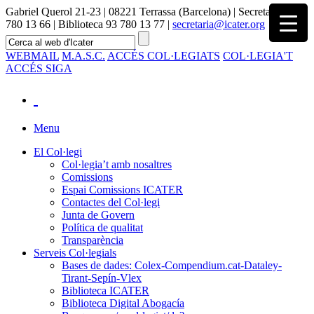
Gabriel Querol 21-23 | 08221 Terrassa (Barcelona) | Secretaria 93
780 13 66 | Biblioteca 93 780 13 77 |
secretaria@icater.org
WEBMAIL
M.A.S.C.
ACCÉS COL·LEGIATS
COL·LEGIA'T
ACCÉS SIGA
Menu
El Col·legi
Col·legia’t amb nosaltres
Comissions
Espai Comissions ICATER
Contactes del Col·legi
Junta de Govern
Política de qualitat
Transparència
Serveis Col·legials
Bases de dades: Colex-Compendium.cat-Dataley-
Tirant-Sepín-Vlex
Biblioteca ICATER
Biblioteca Digital Abogacía