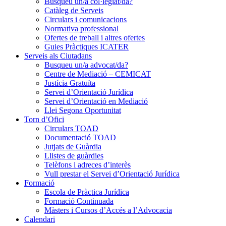
Busqueu un/a col·legiat/da?
Catàleg de Serveis
Circulars i comunicacions
Normativa professional
Ofertes de treball i altres ofertes
Guies Pràctiques ICATER
Serveis als Ciutadans
Busqueu un/a advocat/da?
Centre de Mediació – CEMICAT
Justícia Gratuïta
Servei d’Orientació Jurídica
Servei d’Orientació en Mediació
Llei Segona Oportunitat
Torn d’Ofici
Circulars TOAD
Documentació TOAD
Jutjats de Guàrdia
Llistes de guàrdies
Telèfons i adreces d’interès
Vull prestar el Servei d’Orientació Jurídica
Formació
Escola de Pràctica Jurídica
Formació Continuada
Màsters i Cursos d’Accés a l’Advocacia
Calendari