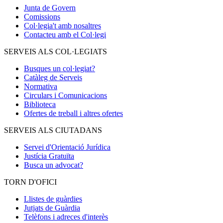
Junta de Govern
Comissions
Col·legia't amb nosaltres
Contacteu amb el Col·legi
SERVEIS ALS COL·LEGIATS
Busques un col·legiat?
Catàleg de Serveis
Normativa
Circulars i Comunicacions
Biblioteca
Ofertes de treball i altres ofertes
SERVEIS ALS CIUTADANS
Servei d'Orientació Jurídica
Justícia Gratuïta
Busca un advocat?
TORN D'OFICI
Llistes de guàrdies
Jutjats de Guàrdia
Telèfons i adreces d'interès