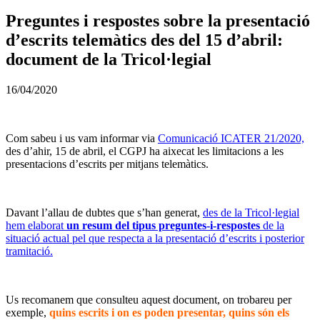
Preguntes i respostes sobre la presentació
d’escrits telemàtics des del 15 d’abril:
document de la Tricol·legial
16/04/2020
Com sabeu i us vam informar via
Comunicació ICATER 21/2020,
des d’ahir, 15 de abril, el CGPJ ha aixecat les limitacions a les
presentacions d’escrits per mitjans telemàtics.
Davant l’allau de dubtes que s’han generat,
des de la Tricol·legial
hem elaborat
un resum del tipus preguntes-i-respostes
de la
situació actual pel que respecta a la presentació d’escrits i posterior
tramitació.
Us recomanem que consulteu aquest document, on trobareu per
exemple,
quins escrits i on es poden presentar, quins són els