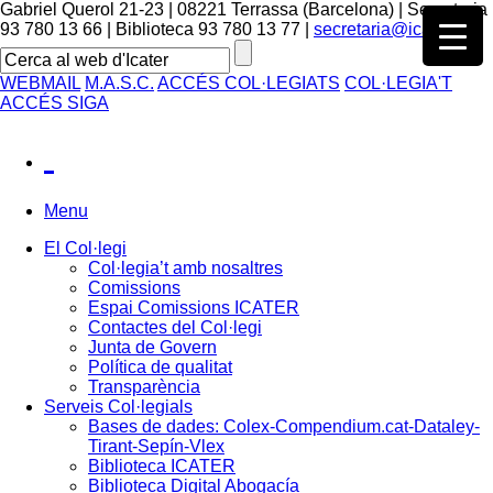
Gabriel Querol 21-23 | 08221 Terrassa (Barcelona) | Secretaria
93 780 13 66 | Biblioteca 93 780 13 77 |
secretaria@icater.org
WEBMAIL
M.A.S.C.
ACCÉS COL·LEGIATS
COL·LEGIA'T
ACCÉS SIGA
Menu
El Col·legi
Col·legia’t amb nosaltres
Comissions
Espai Comissions ICATER
Contactes del Col·legi
Junta de Govern
Política de qualitat
Transparència
Serveis Col·legials
Bases de dades: Colex-Compendium.cat-Dataley-
Tirant-Sepín-Vlex
Biblioteca ICATER
Biblioteca Digital Abogacía