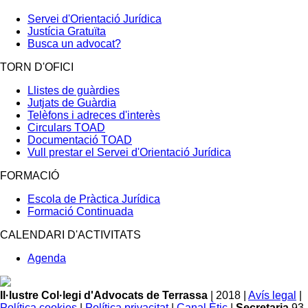
Servei d'Orientació Jurídica
Justícia Gratuïta
Busca un advocat?
TORN D'OFICI
Llistes de guàrdies
Jutjats de Guàrdia
Telèfons i adreces d'interès
Circulars TOAD
Documentació TOAD
Vull prestar el Servei d'Orientació Jurídica
FORMACIÓ
Escola de Pràctica Jurídica
Formació Continuada
CALENDARI D'ACTIVITATS
Agenda
Il·lustre Col·legi d'Advocats de Terrassa
| 2018 |
Avís legal
|
Política cookies
|
Política privacitat
|
Canal Ètic
|
Secretaria
93