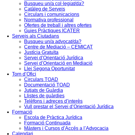
Busqueu un/a col·legiat/da?
Catàleg de Serveis
Circulars i comunicacions
Normativa professional
Ofertes de treball i altres ofertes
Guies Pràctiques ICATER
Serveis als Ciutadans
Busqueu un/a advocat/da?
Centre de Mediació – CEMICAT
Justícia Gratuïta
Servei d’Orientació Jurídica
Servei d’Orientació en Mediació
Llei Segona Oportunitat
Torn d’Ofici
Circulars TOAD
Documentació TOAD
Jutjats de Guàrdia
Llistes de guàrdies
Telèfons i adreces d’interès
Vull prestar el Servei d’Orientació Jurídica
Formació
Escola de Pràctica Jurídica
Formació Continuada
Màsters i Cursos d’Accés a l’Advocacia
Calendari