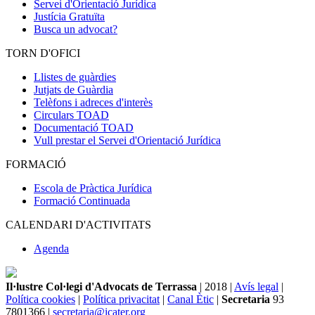
Servei d'Orientació Jurídica
Justícia Gratuïta
Busca un advocat?
TORN D'OFICI
Llistes de guàrdies
Jutjats de Guàrdia
Telèfons i adreces d'interès
Circulars TOAD
Documentació TOAD
Vull prestar el Servei d'Orientació Jurídica
FORMACIÓ
Escola de Pràctica Jurídica
Formació Continuada
CALENDARI D'ACTIVITATS
Agenda
Il·lustre Col·legi d'Advocats de Terrassa
| 2018 |
Avís legal
|
Política cookies
|
Política privacitat
|
Canal Ètic
|
Secretaria
93
7801366 |
secretaria@icater.org