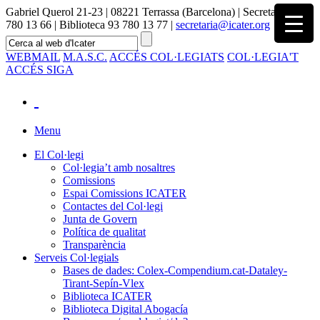
Gabriel Querol 21-23 | 08221 Terrassa (Barcelona) | Secretaria 93
780 13 66 | Biblioteca 93 780 13 77 |
secretaria@icater.org
WEBMAIL
M.A.S.C.
ACCÉS COL·LEGIATS
COL·LEGIA'T
ACCÉS SIGA
Menu
El Col·legi
Col·legia’t amb nosaltres
Comissions
Espai Comissions ICATER
Contactes del Col·legi
Junta de Govern
Política de qualitat
Transparència
Serveis Col·legials
Bases de dades: Colex-Compendium.cat-Dataley-
Tirant-Sepín-Vlex
Biblioteca ICATER
Biblioteca Digital Abogacía