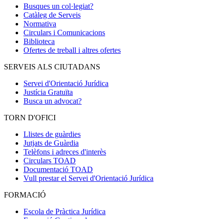
Busques un col·legiat?
Catàleg de Serveis
Normativa
Circulars i Comunicacions
Biblioteca
Ofertes de treball i altres ofertes
SERVEIS ALS CIUTADANS
Servei d'Orientació Jurídica
Justícia Gratuïta
Busca un advocat?
TORN D'OFICI
Llistes de guàrdies
Jutjats de Guàrdia
Telèfons i adreces d'interès
Circulars TOAD
Documentació TOAD
Vull prestar el Servei d'Orientació Jurídica
FORMACIÓ
Escola de Pràctica Jurídica