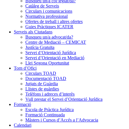
Busqueu un/a col·legiat/da?
Catàleg de Serveis
Circulars i comunicacions
Normativa professional
Ofertes de treball i altres ofertes
Guies Pràctiques ICATER
Serveis als Ciutadans
Busqueu un/a advocat/da?
Centre de Mediació – CEMICAT
Justícia Gratuïta
Servei d’Orientació Jurídica
Servei d’Orientació en Mediació
Llei Segona Oportunitat
Torn d’Ofici
Circulars TOAD
Documentació TOAD
Jutjats de Guàrdia
Llistes de guàrdies
Telèfons i adreces d’interès
Vull prestar el Servei d’Orientació Jurídica
Formació
Escola de Pràctica Jurídica
Formació Continuada
Màsters i Cursos d’Accés a l’Advocacia
Calendari