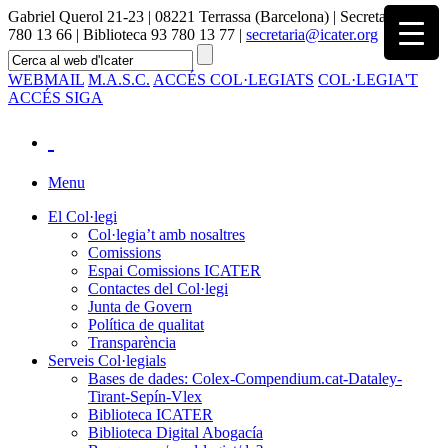
Gabriel Querol 21-23 | 08221 Terrassa (Barcelona) | Secretaria 93
780 13 66 | Biblioteca 93 780 13 77 |
secretaria@icater.org
WEBMAIL
M.A.S.C.
ACCÉS COL·LEGIATS
COL·LEGIA'T
ACCÉS SIGA
Menu
El Col·legi
Col·legia’t amb nosaltres
Comissions
Espai Comissions ICATER
Contactes del Col·legi
Junta de Govern
Política de qualitat
Transparència
Serveis Col·legials
Bases de dades: Colex-Compendium.cat-Dataley-
Tirant-Sepín-Vlex
Biblioteca ICATER
Biblioteca Digital Abogacía