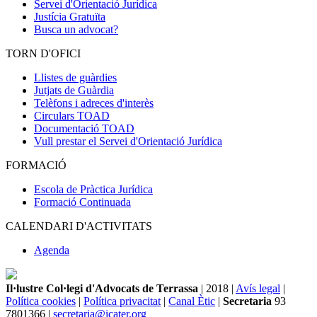
Servei d'Orientació Jurídica
Justícia Gratuïta
Busca un advocat?
TORN D'OFICI
Llistes de guàrdies
Jutjats de Guàrdia
Telèfons i adreces d'interès
Circulars TOAD
Documentació TOAD
Vull prestar el Servei d'Orientació Jurídica
FORMACIÓ
Escola de Pràctica Jurídica
Formació Continuada
CALENDARI D'ACTIVITATS
Agenda
Il·lustre Col·legi d'Advocats de Terrassa
| 2018 |
Avís legal
|
Política cookies
|
Política privacitat
|
Canal Ètic
|
Secretaria
93
7801366 |
secretaria@icater.org