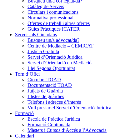
Busqueu un/a col·legiat/da?
Catàleg de Serveis
Circulars i comunicacions
Normativa professional
Ofertes de treball i altres ofertes
Guies Pràctiques ICATER
Serveis als Ciutadans
Busqueu un/a advocat/da?
Centre de Mediació – CEMICAT
Justícia Gratuïta
Servei d’Orientació Jurídica
Servei d’Orientació en Mediació
Llei Segona Oportunitat
Torn d’Ofici
Circulars TOAD
Documentació TOAD
Jutjats de Guàrdia
Llistes de guàrdies
Telèfons i adreces d’interès
Vull prestar el Servei d’Orientació Jurídica
Formació
Escola de Pràctica Jurídica
Formació Continuada
Màsters i Cursos d’Accés a l’Advocacia
Calendari