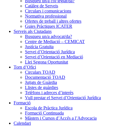
Busqueu un/a col·legiat/da?
Catàleg de Serveis
Circulars i comunicacions
Normativa professional
Ofertes de treball i altres ofertes
Guies Pràctiques ICATER
Serveis als Ciutadans
Busqueu un/a advocat/da?
Centre de Mediació – CEMICAT
Justícia Gratuïta
Servei d’Orientació Jurídica
Servei d’Orientació en Mediació
Llei Segona Oportunitat
Torn d’Ofici
Circulars TOAD
Documentació TOAD
Jutjats de Guàrdia
Llistes de guàrdies
Telèfons i adreces d’interès
Vull prestar el Servei d’Orientació Jurídica
Formació
Escola de Pràctica Jurídica
Formació Continuada
Màsters i Cursos d’Accés a l’Advocacia
Calendari