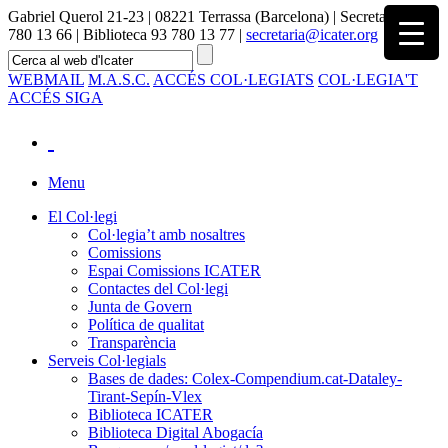
Gabriel Querol 21-23 | 08221 Terrassa (Barcelona) | Secretaria 93
780 13 66 | Biblioteca 93 780 13 77 |
secretaria@icater.org
WEBMAIL
M.A.S.C.
ACCÉS COL·LEGIATS
COL·LEGIA'T
ACCÉS SIGA
Menu
El Col·legi
Col·legia’t amb nosaltres
Comissions
Espai Comissions ICATER
Contactes del Col·legi
Junta de Govern
Política de qualitat
Transparència
Serveis Col·legials
Bases de dades: Colex-Compendium.cat-Dataley-
Tirant-Sepín-Vlex
Biblioteca ICATER
Biblioteca Digital Abogacía