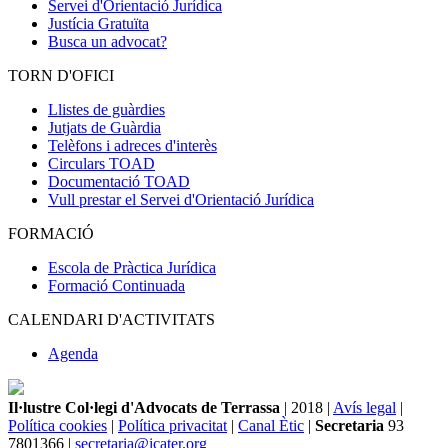
Servei d'Orientació Jurídica
Justícia Gratuïta
Busca un advocat?
TORN D'OFICI
Llistes de guàrdies
Jutjats de Guàrdia
Telèfons i adreces d'interès
Circulars TOAD
Documentació TOAD
Vull prestar el Servei d'Orientació Jurídica
FORMACIÓ
Escola de Pràctica Jurídica
Formació Continuada
CALENDARI D'ACTIVITATS
Agenda
Il·lustre Col·legi d'Advocats de Terrassa
| 2018 |
Avís legal
|
Política cookies
|
Política privacitat
|
Canal Ètic
|
Secretaria
93
7801366 |
secretaria@icater.org