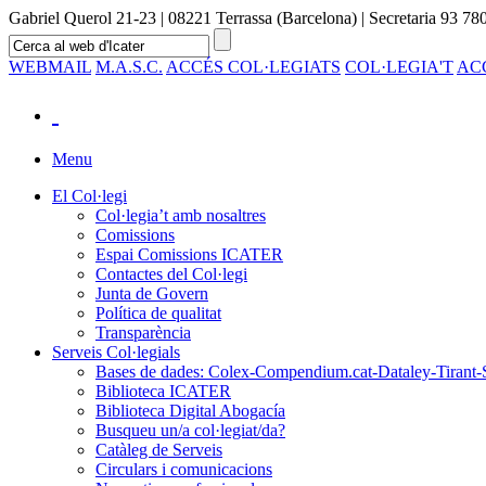
Gabriel Querol 21-23 | 08221 Terrassa (Barcelona) | Secretaria 93 780
WEBMAIL
M.A.S.C.
ACCÉS COL·LEGIATS
COL·LEGIA'T
AC
Menu
El Col·legi
Col·legia’t amb nosaltres
Comissions
Espai Comissions ICATER
Contactes del Col·legi
Junta de Govern
Política de qualitat
Transparència
Serveis Col·legials
Bases de dades: Colex-Compendium.cat-Dataley-Tirant-
Biblioteca ICATER
Biblioteca Digital Abogacía
Busqueu un/a col·legiat/da?
Catàleg de Serveis
Circulars i comunicacions