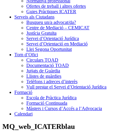
Normativa professional
Ofertes de treball i altres ofertes
Guies Pràctiques ICATER
Serveis als Ciutadans
Busqueu un/a advocat/da?
Centre de Mediació – CEMICAT
Justícia Gratuïta
Servei d’Orientació Jurídica
Servei d’Orientació en Mediació
Llei Segona Oportunitat
Torn d’Ofici
Circulars TOAD
Documentació TOAD
Jutjats de Guàrdia
Llistes de guàrdies
Telèfons i adreces d’interès
Vull prestar el Servei d’Orientació Jurídica
Formació
Escola de Pràctica Jurídica
Formació Continuada
Màsters i Cursos d’Accés a l’Advocacia
Calendari
MQ_web_ICATERblau