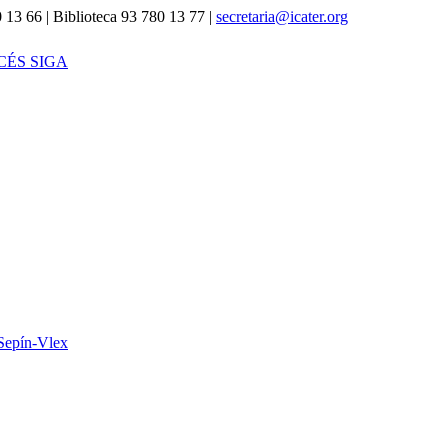
 13 66 | Biblioteca 93 780 13 77 |
secretaria@icater.org
CÉS SIGA
Sepín-Vlex