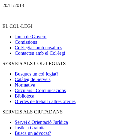
20/11/2013
EL COL·LEGI
Junta de Govern
Comissions
Col·legia't amb nosaltres
Contacteu amb el Col·legi
SERVEIS ALS COL·LEGIATS
Busques un col·legiat?
Catàleg de Serveis
Normativa
Circulars i Comunicacions
Biblioteca
Ofertes de treball i altres ofertes
SERVEIS ALS CIUTADANS
Servei d'Orientació Jurídica
Justícia Gratuïta
Busca un advocat?