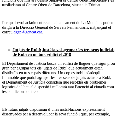
funcions que fins ara desenvolupava el Centre Obert Barcelona-1 es
traslladaran al Centre Obert de Barcelona, situat a la Trinitat.
Per qualsevol aclariment relatiu al tancament de La Model us podeu
dirigir a la Direcció General de Serveis Penitenciaris, mitjançant el
correu
dgsp@gencat.cat
.
Jutjats de Rubí:
Justícia vol agrupar les tres seus judicials
de Rubí en un únic edifici el 2018
El Departament de Justícia busca un edifici de lloguer que sigui prou
gran per agrupar tots els jutjats de Rubí, que actualment estan
distribuïts en tres espais diferents. Un cop es trobi i s’adeqüi
l’immoble que podrà agrupar les tres seus de jutjats actuals a Rubí,
el Departament de Justícia considera que resoldrà els problemes
logístics de l’actual dispersió i millorarà tant l’atenció al ciutadà com
les condicions de treball.
Els futurs jutjats disposaran d’unes instal·lacions expressament
dissenyades per a desenvolupar la seva funció i que, per exemple,