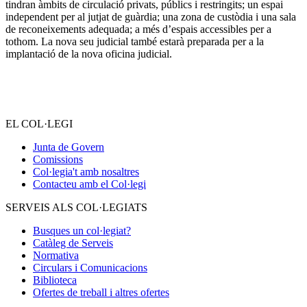
tindran àmbits de circulació privats, públics i restringits; un espai
independent per al jutjat de guàrdia; una zona de custòdia i una sala
de reconeixements adequada; a més d’espais accessibles per a
tothom. La nova seu judicial també estarà preparada per a la
implantació de la nova oficina judicial.
EL COL·LEGI
Junta de Govern
Comissions
Col·legia't amb nosaltres
Contacteu amb el Col·legi
SERVEIS ALS COL·LEGIATS
Busques un col·legiat?
Catàleg de Serveis
Normativa
Circulars i Comunicacions
Biblioteca
Ofertes de treball i altres ofertes