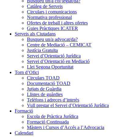
Busqueu un/a col·legiat/da?
Catàleg de Serveis
Circulars i comunicacions
Normativa professional
Ofertes de treball i altres ofertes
Guies Pràctiques ICATER
Serveis als Ciutadans
Busqueu un/a advocat/da?
Centre de Mediació – CEMICAT
Justícia Gratuïta
Servei d’Orientació Jurídica
Servei d’Orientació en Mediació
Llei Segona Oportunitat
Torn d’Ofici
Circulars TOAD
Documentació TOAD
Jutjats de Guàrdia
Llistes de guàrdies
Telèfons i adreces d’interès
Vull prestar el Servei d’Orientació Jurídica
Formació
Escola de Pràctica Jurídica
Formació Continuada
Màsters i Cursos d’Accés a l’Advocacia
Calendari