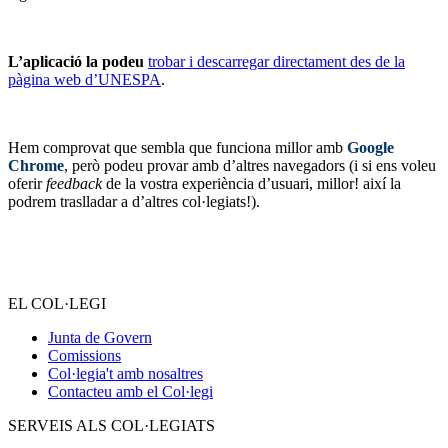
L’aplicació la podeu
trobar i descarregar directament des de la
pàgina web d’UNESPA
.
Hem comprovat que sembla que funciona millor amb
Google
Chrome
, però podeu provar amb d’altres navegadors (i si ens voleu
oferir
feedback
de la vostra experiència d’usuari, millor! així la
podrem traslladar a d’altres col·legiats!).
EL COL·LEGI
Junta de Govern
Comissions
Col·legia't amb nosaltres
Contacteu amb el Col·legi
SERVEIS ALS COL·LEGIATS