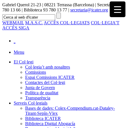
Gabriel Querol 21-23 | 08221 Terrassa (Barcelona) | Secretaria 93
780 13 66 | Biblioteca 93 780 13 77 |
secretaria@icater.org
WEBMAIL
M.A.S.C.
ACCÉS COL·LEGIATS
COL·LEGIA'T
ACCÉS SIGA
Menu
El Col·legi
Col·legia’t amb nosaltres
Comissions
Espai Comissions ICATER
Contactes del Col·legi
Junta de Govern
Política de qualitat
Transparència
Serveis Col·legials
Bases de dades: Colex-Compendium.cat-Dataley-
Tirant-Sepín-Vlex
Biblioteca ICATER
Biblioteca Digital Abogacía