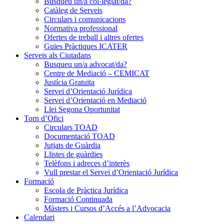
Busqueu un/a col·legiat/da?
Catàleg de Serveis
Circulars i comunicacions
Normativa professional
Ofertes de treball i altres ofertes
Guies Pràctiques ICATER
Serveis als Ciutadans
Busqueu un/a advocat/da?
Centre de Mediació – CEMICAT
Justícia Gratuïta
Servei d’Orientació Jurídica
Servei d’Orientació en Mediació
Llei Segona Oportunitat
Torn d’Ofici
Circulars TOAD
Documentació TOAD
Jutjats de Guàrdia
Llistes de guàrdies
Telèfons i adreces d’interès
Vull prestar el Servei d’Orientació Jurídica
Formació
Escola de Pràctica Jurídica
Formació Continuada
Màsters i Cursos d’Accés a l’Advocacia
Calendari