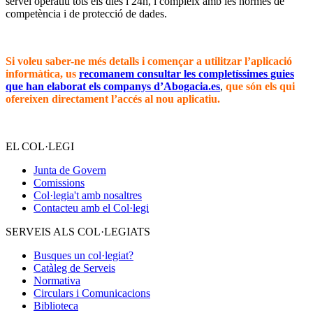
servei operatiu tots els dies i 24h, i compleix amb les normes de
competència i de protecció de dades.
–
Si voleu saber-ne més detalls i començar a utilitzar l’aplicació
informàtica, us
recomanem consultar les completíssimes guies
que han elaborat els companys d’Abogacia.es
,
que són els qui
ofereixen directament l’accés al nou aplicatiu.
–
EL COL·LEGI
Junta de Govern
Comissions
Col·legia't amb nosaltres
Contacteu amb el Col·legi
SERVEIS ALS COL·LEGIATS
Busques un col·legiat?
Catàleg de Serveis
Normativa
Circulars i Comunicacions
Biblioteca