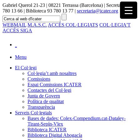
Gabriel Querol 21-23 | 08221 Terrassa (Barcelona) | Secretaria 93
780 13 66 | Biblioteca 93 780 13 77 |
secretaria@icater.org
WEBMAIL
M.A.S.C.
ACCÉS COL·LEGIATS
COL·LEGIA'T
ACCÉS SIGA
Menu
El Col·legi
Col·legia’t amb nosaltres
Comissions
Espai Comissions ICATER
Contactes del Col·legi
Junta de Govern
Política de qualitat
Transparència
Serveis Col·legials
Bases de dades: Colex-Compendium.cat-Dataley-
Tirant-Sepín-Vlex
Biblioteca ICATER
Biblioteca Digital Abogacía