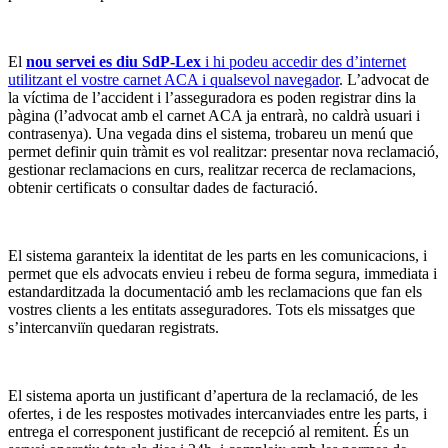
–
El
nou servei es diu SdP-Lex
i hi podeu accedir des d’internet
utilitzant el vostre carnet ACA i qualsevol navegador
. L’advocat de
la víctima de l’accident i l’asseguradora es poden registrar dins la
pàgina (l’advocat amb el carnet ACA ja entrarà, no caldrà usuari i
contrasenya). Una vegada dins el sistema, trobareu un menú que
permet definir quin tràmit es vol realitzar: presentar nova reclamació,
gestionar reclamacions en curs, realitzar recerca de reclamacions,
obtenir certificats o consultar dades de facturació.
–
El sistema garanteix la identitat de les parts en les comunicacions, i
permet que els advocats envieu i rebeu de forma segura, immediata i
estandarditzada la documentació amb les reclamacions que fan els
vostres clients a les entitats asseguradores. Tots els missatges que
s’intercanviïn quedaran registrats.
–
El sistema aporta un justificant d’apertura de la reclamació, de les
ofertes, i de les respostes motivades intercanviades entre les parts, i
entrega el corresponent justificant de recepció al remitent. És un