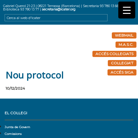
Gabriel Querol 21-23 | 08221 Terrassa (Barcelona) | Secretaria 93 780 13 66 |
Biblioteca 93 780 13 77 |
secretaria@icater.org
WEBMAIL
M.A.S.C.
ACCÉS COL·LEGIATS
COL·LEGIA'T
Nou protocol
ACCÉS SIGA
10/12/2024
EL COL·LEGI
Junta de Govern
Comissions