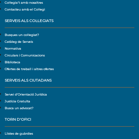
Col·legia't amb nosaltres
Contacteu amb el Col·legi
SERVEIS ALS COL·LEGIATS
Busques un col·legiat?
Catàleg de Serveis
Normativa
Circulars i Comunicacions
Biblioteca
Ofertes de treball i altres ofertes
SERVEIS ALS CIUTADANS
Servei d'Orientació Jurídica
Justícia Gratuïta
Busca un advocat?
TORN D'OFICI
Llistes de guàrdies