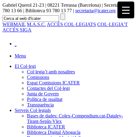
Gabriel Querol 21-23 | 08221 Terrassa (Barcelona) | Secretaria 93
780 13 66 | Biblioteca 93 780 13 77 |
secretaria@icater.org
WEBMAIL
M.A.S.C.
ACCÉS COL·LEGIATS
COL·LEGIA'T
ACCÉS SIGA
Menu
El Col·legi
Col·legia’t amb nosaltres
Comissions
Espai Comissions ICATER
Contactes del Col·legi
Junta de Govern
Política de qualitat
Transparència
Serveis Col·legials
Bases de dades: Colex-Compendium.cat-Dataley-
Tirant-Sepín-Vlex
Biblioteca ICATER
Biblioteca Digital Abogacía