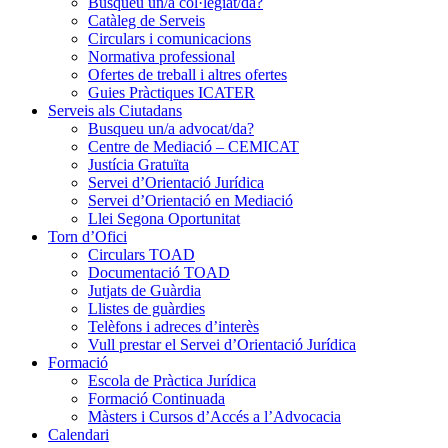
Busqueu un/a col·legiat/da?
Catàleg de Serveis
Circulars i comunicacions
Normativa professional
Ofertes de treball i altres ofertes
Guies Pràctiques ICATER
Serveis als Ciutadans
Busqueu un/a advocat/da?
Centre de Mediació – CEMICAT
Justícia Gratuïta
Servei d’Orientació Jurídica
Servei d’Orientació en Mediació
Llei Segona Oportunitat
Torn d’Ofici
Circulars TOAD
Documentació TOAD
Jutjats de Guàrdia
Llistes de guàrdies
Telèfons i adreces d’interès
Vull prestar el Servei d’Orientació Jurídica
Formació
Escola de Pràctica Jurídica
Formació Continuada
Màsters i Cursos d’Accés a l’Advocacia
Calendari