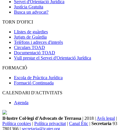
Servei d'Orientació Jurídica
Justícia Gratuïta
Busca un advocat?
TORN D'OFICI
Llistes de guàrdies
Jutjats de Guàrdia
Telèfons i adreces d'interès
Circulars TOAD
Documentació TOAD
Vull prestar el Servei d'Orientació Jurídica
FORMACIÓ
Escola de Pràctica Jurídica
Formació Continuada
CALENDARI D'ACTIVITATS
Agenda
Il·lustre Col·legi d'Advocats de Terrassa
| 2018 |
Avís legal
|
Política cookies
|
Política privacitat
|
Canal Ètic
|
Secretaria
93
7801366 |
secretaria@icater.org