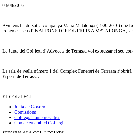
03/08/2016
Avui ens ha deixat la companya María Matalonga (1929-2016) que fou adv
troben els seus fills ALFONS i ORIOL FREIXA MATALONGA, també 
La Junta del Col·legi d’Advocats de Terrassa vol expressar el seu condol
La sala de vetlla número 1 del Complex Funerari de Terrassa s’obrirà av
Esperit de Terrassa.
EL COL·LEGI
Junta de Govern
Comissions
Col·legia't amb nosaltres
Contacteu amb el Col·legi
SERVEIS ALS COL·LEGIATS