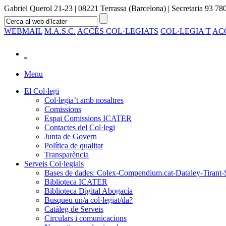
Gabriel Querol 21-23 | 08221 Terrassa (Barcelona) | Secretaria 93 780
WEBMAIL
M.A.S.C.
ACCÉS COL·LEGIATS
COL·LEGIA'T
AC
Menu
El Col·legi
Col·legia’t amb nosaltres
Comissions
Espai Comissions ICATER
Contactes del Col·legi
Junta de Govern
Política de qualitat
Transparència
Serveis Col·legials
Bases de dades: Colex-Compendium.cat-Dataley-Tirant-
Biblioteca ICATER
Biblioteca Digital Abogacía
Busqueu un/a col·legiat/da?
Catàleg de Serveis
Circulars i comunicacions