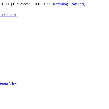
 13 66 | Biblioteca 93 780 13 77 |
secretaria@icater.org
CÉS SIGA
Sepín-Vlex