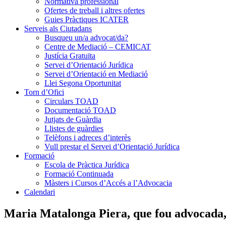
Normativa professional
Ofertes de treball i altres ofertes
Guies Pràctiques ICATER
Serveis als Ciutadans
Busqueu un/a advocat/da?
Centre de Mediació – CEMICAT
Justícia Gratuïta
Servei d’Orientació Jurídica
Servei d’Orientació en Mediació
Llei Segona Oportunitat
Torn d’Ofici
Circulars TOAD
Documentació TOAD
Jutjats de Guàrdia
Llistes de guàrdies
Telèfons i adreces d’interès
Vull prestar el Servei d’Orientació Jurídica
Formació
Escola de Pràctica Jurídica
Formació Continuada
Màsters i Cursos d’Accés a l’Advocacia
Calendari
Maria Matalonga Piera, que fou advocada, f