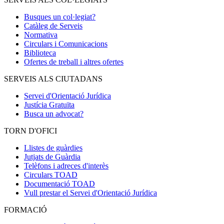
Busques un col·legiat?
Catàleg de Serveis
Normativa
Circulars i Comunicacions
Biblioteca
Ofertes de treball i altres ofertes
SERVEIS ALS CIUTADANS
Servei d'Orientació Jurídica
Justícia Gratuïta
Busca un advocat?
TORN D'OFICI
Llistes de guàrdies
Jutjats de Guàrdia
Telèfons i adreces d'interès
Circulars TOAD
Documentació TOAD
Vull prestar el Servei d'Orientació Jurídica
FORMACIÓ