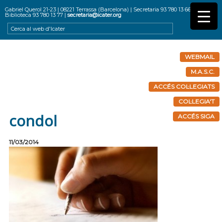
Gabriel Querol 21-23 | 08221 Terrassa (Barcelona) | Secretaria 93 780 13 66 |
Biblioteca 93 780 13 77 |
secretaria@icater.org
WEBMAIL
M.A.S.C.
ACCÉS COL·LEGIATS
COL·LEGIA'T
condol
ACCÉS SIGA
11/03/2014