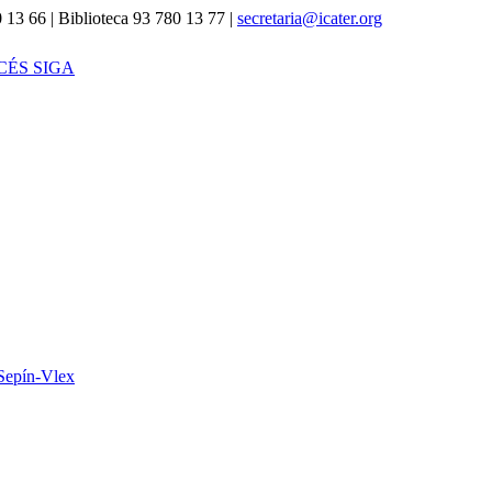
 13 66 | Biblioteca 93 780 13 77 |
secretaria@icater.org
CÉS SIGA
Sepín-Vlex