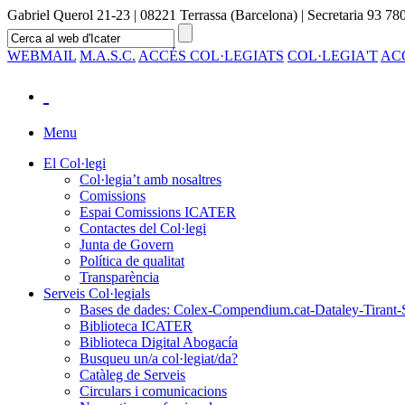
Gabriel Querol 21-23 | 08221 Terrassa (Barcelona) | Secretaria 93 780
WEBMAIL
M.A.S.C.
ACCÉS COL·LEGIATS
COL·LEGIA'T
AC
Menu
El Col·legi
Col·legia’t amb nosaltres
Comissions
Espai Comissions ICATER
Contactes del Col·legi
Junta de Govern
Política de qualitat
Transparència
Serveis Col·legials
Bases de dades: Colex-Compendium.cat-Dataley-Tirant-
Biblioteca ICATER
Biblioteca Digital Abogacía
Busqueu un/a col·legiat/da?
Catàleg de Serveis
Circulars i comunicacions