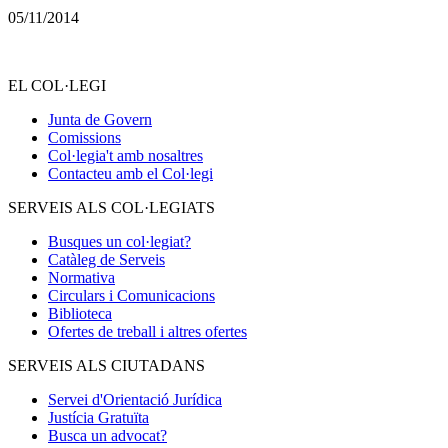
05/11/2014
EL COL·LEGI
Junta de Govern
Comissions
Col·legia't amb nosaltres
Contacteu amb el Col·legi
SERVEIS ALS COL·LEGIATS
Busques un col·legiat?
Catàleg de Serveis
Normativa
Circulars i Comunicacions
Biblioteca
Ofertes de treball i altres ofertes
SERVEIS ALS CIUTADANS
Servei d'Orientació Jurídica
Justícia Gratuïta
Busca un advocat?