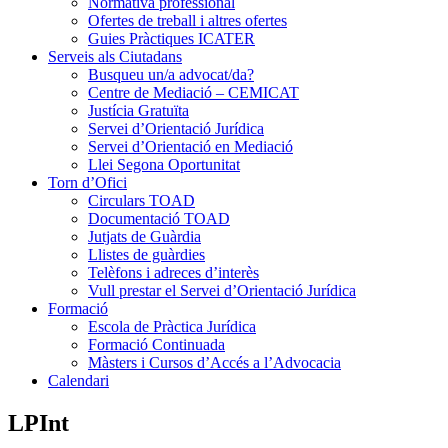
Normativa professional
Ofertes de treball i altres ofertes
Guies Pràctiques ICATER
Serveis als Ciutadans
Busqueu un/a advocat/da?
Centre de Mediació – CEMICAT
Justícia Gratuïta
Servei d’Orientació Jurídica
Servei d’Orientació en Mediació
Llei Segona Oportunitat
Torn d’Ofici
Circulars TOAD
Documentació TOAD
Jutjats de Guàrdia
Llistes de guàrdies
Telèfons i adreces d’interès
Vull prestar el Servei d’Orientació Jurídica
Formació
Escola de Pràctica Jurídica
Formació Continuada
Màsters i Cursos d’Accés a l’Advocacia
Calendari
LPInt