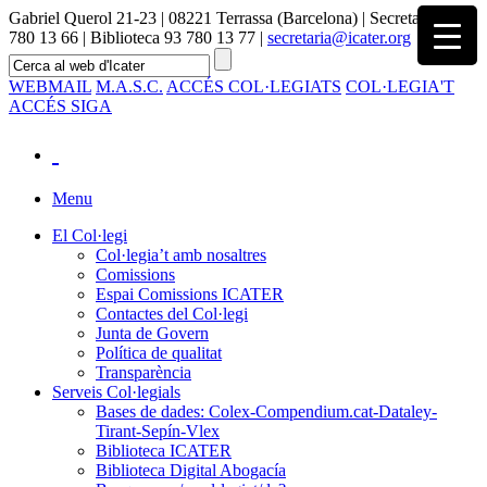
Gabriel Querol 21-23 | 08221 Terrassa (Barcelona) | Secretaria 93
780 13 66 | Biblioteca 93 780 13 77 |
secretaria@icater.org
WEBMAIL
M.A.S.C.
ACCÉS COL·LEGIATS
COL·LEGIA'T
ACCÉS SIGA
Menu
El Col·legi
Col·legia’t amb nosaltres
Comissions
Espai Comissions ICATER
Contactes del Col·legi
Junta de Govern
Política de qualitat
Transparència
Serveis Col·legials
Bases de dades: Colex-Compendium.cat-Dataley-
Tirant-Sepín-Vlex
Biblioteca ICATER
Biblioteca Digital Abogacía