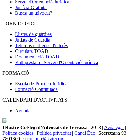
Servei d'Orientació Jurídica
Justícia Gratuïta
Busca un advocat?
TORN D'OFICI
Llistes de guàrdies
Jutjats de Guàrdia
Telèfons i adreces d'interès
Circulars TOAD
Documentació TOAD
Vull prestar el Servei d'Orientació Jurídica
FORMACIÓ
Escola de Pràctica Jurídica
Formació Continuada
CALENDARI D'ACTIVITATS
Agenda
Il·lustre Col·legi d'Advocats de Terrassa
| 2018 |
Avís legal
|
Política cookies
|
Política privacitat
|
Canal Ètic
|
Secretaria
93
7801366 |
secretaria@icater.org