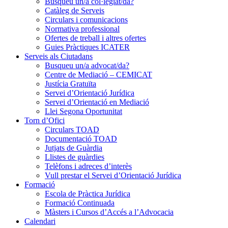
Busqueu un/a col·legiat/da?
Catàleg de Serveis
Circulars i comunicacions
Normativa professional
Ofertes de treball i altres ofertes
Guies Pràctiques ICATER
Serveis als Ciutadans
Busqueu un/a advocat/da?
Centre de Mediació – CEMICAT
Justícia Gratuïta
Servei d’Orientació Jurídica
Servei d’Orientació en Mediació
Llei Segona Oportunitat
Torn d’Ofici
Circulars TOAD
Documentació TOAD
Jutjats de Guàrdia
Llistes de guàrdies
Telèfons i adreces d’interès
Vull prestar el Servei d’Orientació Jurídica
Formació
Escola de Pràctica Jurídica
Formació Continuada
Màsters i Cursos d’Accés a l’Advocacia
Calendari