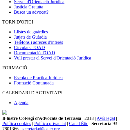
Servei d'Orientació Jurídica
Justícia Gratuïta
Busca un advocat?
TORN D'OFICI
Llistes de guàrdies
Jutjats de Guàrdia
Telèfons i adreces d'interès
Circulars TOAD
Documentació TOAD
Vull prestar el Servei d'Orientació Jurídica
FORMACIÓ
Escola de Pràctica Jurídica
Formació Continuada
CALENDARI D'ACTIVITATS
Agenda
Il·lustre Col·legi d'Advocats de Terrassa
| 2018 |
Avís legal
|
Política cookies
|
Política privacitat
|
Canal Ètic
|
Secretaria
93
7801366 |
secretaria@icater.org