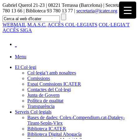
Gabriel Querol 21-23 | 08221 Terrassa (Barcelona) | Secretaria 93
780 13 66 | Biblioteca 93 780 13 77 |
secretaria@icater.org
WEBMAIL
M.A.S.C.
ACCÉS COL·LEGIATS
COL·LEGIA'T
ACCÉS SIGA
Menu
El Col·legi
Col·legia’t amb nosaltres
Comissions
Espai Comissions ICATER
Contactes del Col·legi
Junta de Govern
Política de qualitat
Transparència
Serveis Col·legials
Bases de dades: Colex-Compendium.cat-Dataley-
Tirant-Sepín-Vlex
Biblioteca ICATER
Biblioteca Digital Abogacía