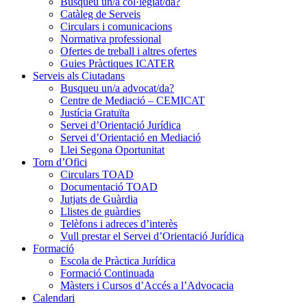
Busqueu un/a col·legiat/da?
Catàleg de Serveis
Circulars i comunicacions
Normativa professional
Ofertes de treball i altres ofertes
Guies Pràctiques ICATER
Serveis als Ciutadans
Busqueu un/a advocat/da?
Centre de Mediació – CEMICAT
Justícia Gratuïta
Servei d’Orientació Jurídica
Servei d’Orientació en Mediació
Llei Segona Oportunitat
Torn d’Ofici
Circulars TOAD
Documentació TOAD
Jutjats de Guàrdia
Llistes de guàrdies
Telèfons i adreces d’interès
Vull prestar el Servei d’Orientació Jurídica
Formació
Escola de Pràctica Jurídica
Formació Continuada
Màsters i Cursos d’Accés a l’Advocacia
Calendari