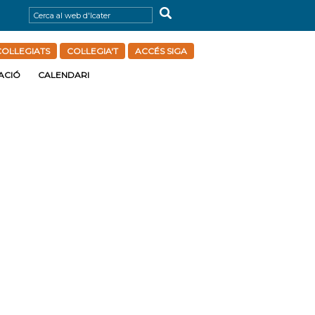
OL·LEGIATS
COL·LEGIA'T
ACCÉS SIGA
ACIÓ
CALENDARI