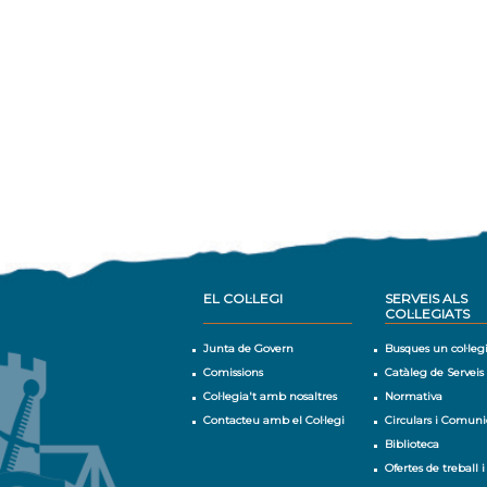
EL COL·LEGI
SERVEIS ALS
COL·LEGIATS
Junta de Govern
Busques un col·leg
Comissions
Catàleg de Serveis
Col·legia't amb nosaltres
Normativa
Contacteu amb el Col·legi
Circulars i Comuni
Biblioteca
Ofertes de treball i