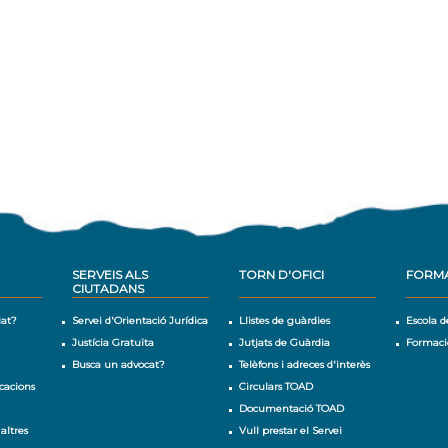
SERVEIS ALS
TORN D'OFICI
FORM
CIUTADANS
iat?
Servei d'Orientació Jurídica
Llistes de guàrdies
Escola d
Justícia Gratuïta
Jutjats de Guàrdia
Formaci
Busca un advocat?
Telèfons i adreces d'interès
cacions
Circulars TOAD
Documentació TOAD
 altres
Vull prestar el Servei