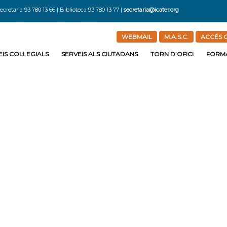
ecretaria 93 780 13 66 | Biblioteca 93 780 13 77 |
secretaria@icater.org
WEBMAIL
M.A.S.C.
ACCÉS C
IS COL·LEGIALS
SERVEIS ALS CIUTADANS
TORN D’OFICI
FORM