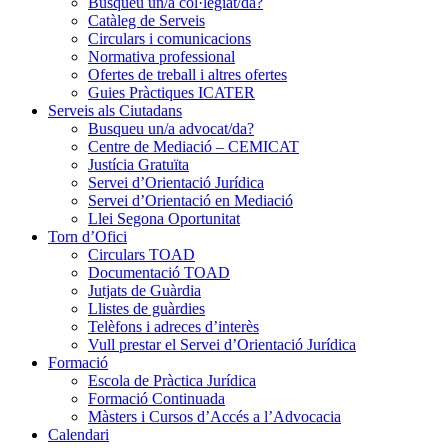
Busqueu un/a col·legiat/da?
Catàleg de Serveis
Circulars i comunicacions
Normativa professional
Ofertes de treball i altres ofertes
Guies Pràctiques ICATER
Serveis als Ciutadans
Busqueu un/a advocat/da?
Centre de Mediació – CEMICAT
Justícia Gratuïta
Servei d’Orientació Jurídica
Servei d’Orientació en Mediació
Llei Segona Oportunitat
Torn d’Ofici
Circulars TOAD
Documentació TOAD
Jutjats de Guàrdia
Llistes de guàrdies
Telèfons i adreces d’interès
Vull prestar el Servei d’Orientació Jurídica
Formació
Escola de Pràctica Jurídica
Formació Continuada
Màsters i Cursos d’Accés a l’Advocacia
Calendari