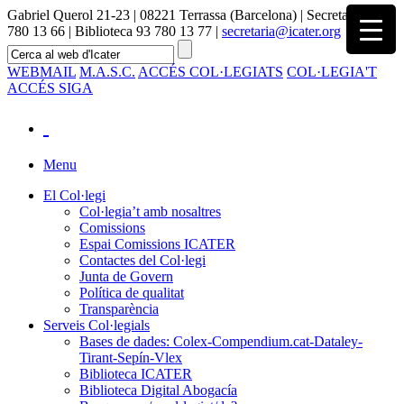
Gabriel Querol 21-23 | 08221 Terrassa (Barcelona) | Secretaria 93
780 13 66 | Biblioteca 93 780 13 77 |
secretaria@icater.org
WEBMAIL
M.A.S.C.
ACCÉS COL·LEGIATS
COL·LEGIA'T
ACCÉS SIGA
Menu
El Col·legi
Col·legia’t amb nosaltres
Comissions
Espai Comissions ICATER
Contactes del Col·legi
Junta de Govern
Política de qualitat
Transparència
Serveis Col·legials
Bases de dades: Colex-Compendium.cat-Dataley-
Tirant-Sepín-Vlex
Biblioteca ICATER
Biblioteca Digital Abogacía