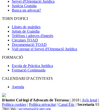
Servei d'Orientació Jurídica
Justícia Gratuïta
Busca un advocat?
TORN D'OFICI
Llistes de guàrdies
Jutjats de Guàrdia
Telèfons i adreces d'interès
Circulars TOAD
Documentació TOAD
Vull prestar el Servei d'Orientació Jurídica
FORMACIÓ
Escola de Pràctica Jurídica
Formació Continuada
CALENDARI D'ACTIVITATS
Agenda
Il·lustre Col·legi d'Advocats de Terrassa
| 2018 |
Avís legal
|
Política cookies
|
Política privacitat
|
Canal Ètic
|
Secretaria
93
7801366 |
secretaria@icater.org