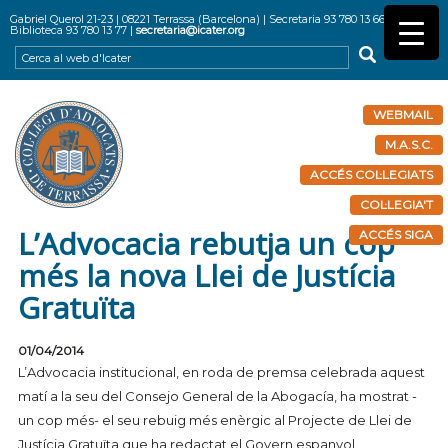
Gabriel Querol 21-23 | 08221 Terrassa (Barcelona) | Secretaria 93 780 13 66 |
Biblioteca 93 780 13 77 |
secretaria@icater.org
WEBMAIL
M.A.S.C.
ACCÉS COL·LEGIATS
COL·LEGIA'T
L’Advocacia rebutja un cop
ACCÉS SIGA
més la nova Llei de Justícia
Gratuïta
01/04/2014
L’Advocacia institucional, en roda de premsa celebrada aquest
matí a la seu del Consejo General de la Abogacía, ha mostrat -
un cop més- el seu rebuig més enèrgic al Projecte de Llei de
Justícia Gratuïta que ha redactat el Govern espanyol.