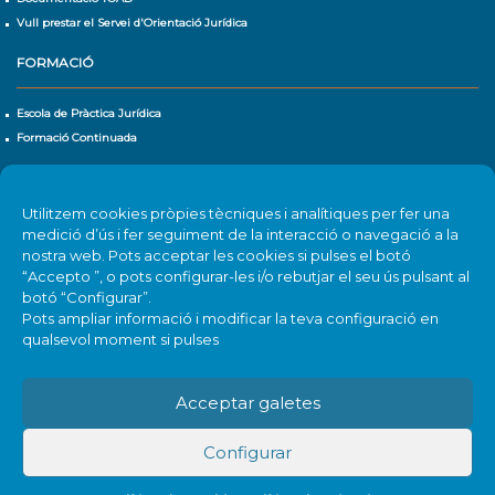
Vull prestar el Servei d'Orientació Jurídica
FORMACIÓ
Escola de Pràctica Jurídica
Formació Continuada
CALENDARI D'ACTIVITATS
Utilitzem cookies pròpies tècniques i analítiques per fer una
Agenda
medició d’ús i fer seguiment de la interacció o navegació a la
nostra web. Pots acceptar les cookies si pulses el botó
“Accepto ”, o pots configurar-les i/o rebutjar el seu ús pulsant al
botó “Configurar”.
Pots ampliar informació i modificar la teva configuració en
qualsevol moment si pulses
Acceptar galetes
Configurar
Il·lustre Col·legi d'Advocats de Terrassa
| 2018 |
Avís legal
|
Política cookies
|