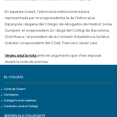
En aquesta ocasió, l’advocacia institucional estava
representada per la vicepresidenta 1a de l’Advocacia
Espanyola i degana del Colegio de Abogados de Madrid, Sonia
Gumpert, el vicepresident 2n i degà del Col·legi de Barcelona,
Oriol Rusca, i el president de la Comissió d’Assistència Jurídica
Gratuïta i vicepresident del CGAE, Francisco Javier Lara.
Vegeu aquí la nota
amb els arguments que s’han exposat
durant la roda de premsa.
EL COL·LEGI
Junta de Govern
Comissions
Col·legia't amb nosaltres
Contacteu amb el Col·legi
SERVEIS ALS COL·LEGIATS