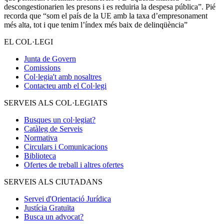
descongestionarien les presons i es reduiria la despesa pública”. Pié
recorda que “som el país de la UE amb la taxa d’empresonament
més alta, tot i que tenim l’índex més baix de delinqüència”
EL COL·LEGI
Junta de Govern
Comissions
Col·legia't amb nosaltres
Contacteu amb el Col·legi
SERVEIS ALS COL·LEGIATS
Busques un col·legiat?
Catàleg de Serveis
Normativa
Circulars i Comunicacions
Biblioteca
Ofertes de treball i altres ofertes
SERVEIS ALS CIUTADANS
Servei d'Orientació Jurídica
Justícia Gratuïta
Busca un advocat?