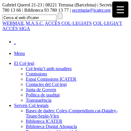
Gabriel Querol 21-23 | 08221 Terrassa (Barcelona) | Secretaria 93
780 13 66 | Biblioteca 93 780 13 77 |
secretaria@icater.org
WEBMAIL
M.A.S.C.
ACCÉS COL·LEGIATS
COL·LEGIA'T
ACCÉS SIGA
Menu
El Col·legi
Col·legia’t amb nosaltres
Comissions
Espai Comissions ICATER
Contactes del Col·legi
Junta de Govern
Política de qualitat
Transparència
Serveis Col·legials
Bases de dades: Colex-Compendium.cat-Dataley-
Tirant-Sepín-Vlex
Biblioteca ICATER
Biblioteca Digital Abogacía