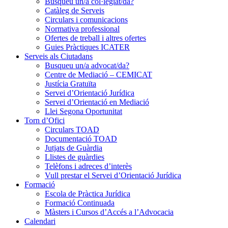
Busqueu un/a col·legiat/da?
Catàleg de Serveis
Circulars i comunicacions
Normativa professional
Ofertes de treball i altres ofertes
Guies Pràctiques ICATER
Serveis als Ciutadans
Busqueu un/a advocat/da?
Centre de Mediació – CEMICAT
Justícia Gratuïta
Servei d’Orientació Jurídica
Servei d’Orientació en Mediació
Llei Segona Oportunitat
Torn d’Ofici
Circulars TOAD
Documentació TOAD
Jutjats de Guàrdia
Llistes de guàrdies
Telèfons i adreces d’interès
Vull prestar el Servei d’Orientació Jurídica
Formació
Escola de Pràctica Jurídica
Formació Continuada
Màsters i Cursos d’Accés a l’Advocacia
Calendari