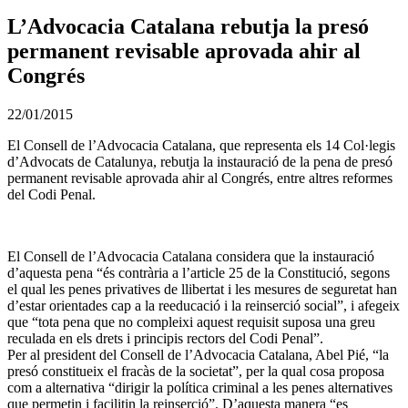
L’Advocacia Catalana rebutja la presó
permanent revisable aprovada ahir al
Congrés
22/01/2015
El Consell de l’Advocacia Catalana, que representa els 14 Col·legis
d’Advocats de Catalunya, rebutja la instauració de la pena de presó
permanent revisable aprovada ahir al Congrés, entre altres reformes
del Codi Penal.
El Consell de l’Advocacia Catalana considera que la instauració
d’aquesta pena “és contrària a l’article 25 de la Constitució, segons
el qual les penes privatives de llibertat i les mesures de seguretat han
d’estar orientades cap a la reeducació i la reinserció social”, i afegeix
que “tota pena que no compleixi aquest requisit suposa una greu
reculada en els drets i principis rectors del Codi Penal”.
Per al president del Consell de l’Advocacia Catalana, Abel Pié, “la
presó constitueix el fracàs de la societat”, per la qual cosa proposa
com a alternativa “dirigir la política criminal a les penes alternatives
que permetin i facilitin la reinserció”. D’aquesta manera “es