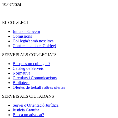
19/07/2024
EL COL·LEGI
Junta de Govern
Comissions
Col·legia't amb nosaltres
Contacteu amb el Col·legi
SERVEIS ALS COL·LEGIATS
Busques un col·legiat?
Catàleg de Serveis
Normativa
Circulars i Comunicacions
Biblioteca
Ofertes de treball i altres ofertes
SERVEIS ALS CIUTADANS
Servei d'Orientació Jurídica
Justícia Gratuïta
Busca un advocat?