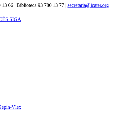
 13 66 | Biblioteca 93 780 13 77 |
secretaria@icater.org
CÉS SIGA
Sepín-Vlex