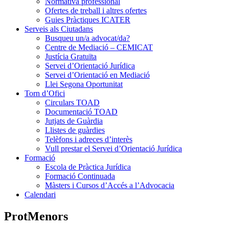
Normativa professional
Ofertes de treball i altres ofertes
Guies Pràctiques ICATER
Serveis als Ciutadans
Busqueu un/a advocat/da?
Centre de Mediació – CEMICAT
Justícia Gratuïta
Servei d’Orientació Jurídica
Servei d’Orientació en Mediació
Llei Segona Oportunitat
Torn d’Ofici
Circulars TOAD
Documentació TOAD
Jutjats de Guàrdia
Llistes de guàrdies
Telèfons i adreces d’interès
Vull prestar el Servei d’Orientació Jurídica
Formació
Escola de Pràctica Jurídica
Formació Continuada
Màsters i Cursos d’Accés a l’Advocacia
Calendari
ProtMenors