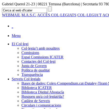
Gabriel Querol 21-23 | 08221 Terrassa (Barcelona) | Secretaria 93 780
WEBMAIL
M.A.S.C.
ACCÉS COL·LEGIATS
COL·LEGIA'T
AC
Menu
El Col·legi
Col·legia’t amb nosaltres
Comissions
Espai Comissions ICATER
Contactes del Col·legi
Junta de Govern
Política de qualitat
Transparència
Serveis Col·legials
Bases de dades: Colex-Compendium.cat-Dataley-Tirant-
Biblioteca ICATER
Biblioteca Digital Abogacía
Busqueu un/a col·legiat/da?
Catàleg de Serveis
Circulars i comunicacions